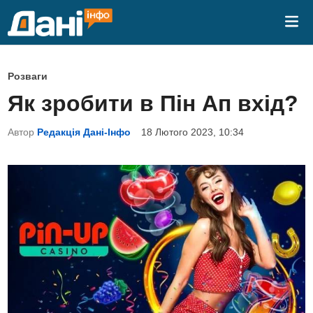
Skip
Mai
to
Me
content
P
Розваги
o
Як зробити в Пін Ап вхід?
s
t
Автор
Редакція Дані-Інфо
18 Лютого 2023, 10:34
e
d
i
n