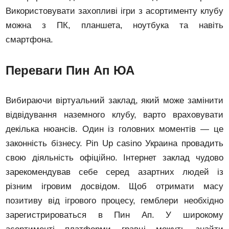
Використовувати захопливі ігри з асортименту клубу
можна з ПК, планшета, ноутбука та навіть
смартфона.
Переваги Пин Ап ЮА
Вибираючи віртуальний заклад, який може замінити
відвідування наземного клубу, варто враховувати
декілька нюансів. Один із головних моментів — це
законність бізнесу. Pin Up casino Украина провадить
свою діяльність офіційно. Інтернет заклад чудово
зарекомендував себе серед азартних людей із
різним ігровим досвідом. Щоб отримати масу
позитиву від ігрового процесу, гемблери необхідно
зарегистрироваться в Пин Ап. У широкому