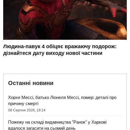
Людина-павук 4 обіцяє вражаючу подорож:
дізнайтеся дату виходу нової частини
Останні новини
Хорхе Мессі, батько Ліонеля Мессі, помер: деталі про
причину смерті
08 Серпня 2026, 18:14
Пожежу на складі видавництва "Ранок" у Харкові
вдалося загасити на сьомий день