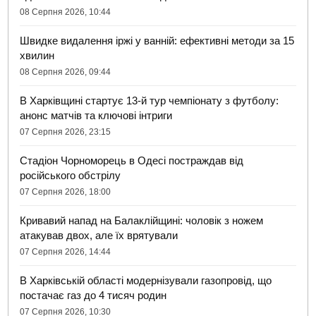
08 Серпня 2026, 10:44
Швидке видалення іржі у ванній: ефективні методи за 15
хвилин
08 Серпня 2026, 09:44
В Харківщині стартує 13-й тур чемпіонату з футболу:
анонс матчів та ключові інтриги
07 Серпня 2026, 23:15
Стадіон Чорноморець в Одесі постраждав від
російського обстрілу
07 Серпня 2026, 18:00
Кривавий напад на Балаклійщині: чоловік з ножем
атакував двох, але їх врятували
07 Серпня 2026, 14:44
В Харківській області модернізували газопровід, що
постачає газ до 4 тисяч родин
07 Серпня 2026, 10:30