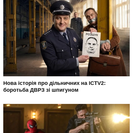
Нова історія про дільничних на ICTV2:
боротьба ДВРЗ зі шпигуном