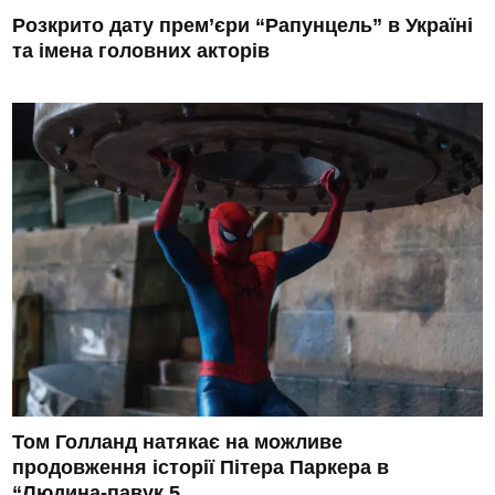
Розкрито дату прем’єри “Рапунцель” в Україні
та імена головних акторів
Том Голланд натякає на можливе
продовження історії Пітера Паркера в
“Людина-павук 5