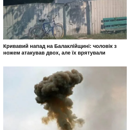
Кривавий напад на Балаклійщині: чоловік з
ножем атакував двох, але їх врятували