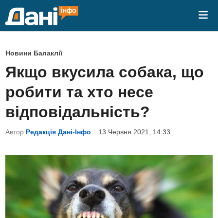
Skip
Mai
to
Me
content
P
Новини Балаклії
o
Якщо вкусила собака, що
s
робити та хто несе
t
e
відповідальність?
d
Автор
Редакція Дані-Інфо
13 Червня 2021, 14:33
i
n