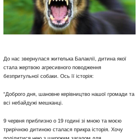
До нас звернулася жителька Балаклії, дитина якої
стала жертвою агресивного поводження
безпритульної собаки. Ось її історія:
“Доброго дня, шановне керівництво нашої громади та
всі небайдужі мешканці.
9 червня приблизно о 19 годині зі мною та моєю
трирічною дитиною сталася прикра історія. Хочу
поділитися нею з широким загалом для