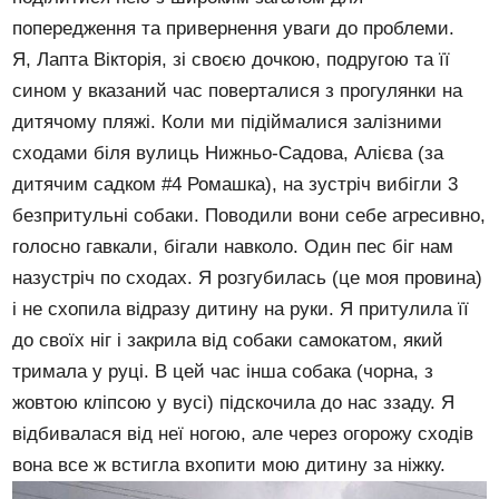
попередження та привернення уваги до проблеми.
Я, Лапта Вікторія, зі своєю дочкою, подругою та її
сином у вказаний час поверталися з прогулянки на
дитячому пляжі. Коли ми підіймалися залізними
сходами біля вулиць Нижньо-Садова, Алієва (за
дитячим садком #4 Ромашка), на зустріч вибігли 3
безпритульні собаки. Поводили вони себе агресивно,
голосно гавкали, бігали навколо. Один пес біг нам
назустріч по сходах. Я розгубилась (це моя провина)
і не схопила відразу дитину на руки. Я притулила її
до своїх ніг і закрила від собаки самокатом, який
тримала у руці. В цей час інша собака (чорна, з
жовтою кліпсою у вусі) підскочила до нас ззаду. Я
відбивалася від неї ногою, але через огорожу сходів
вона все ж встигла вхопити мою дитину за ніжку.