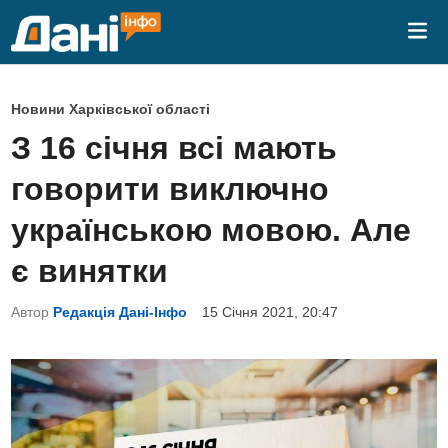
Skip
Mai
to
Me
content
P
Новини Харківської області
o
З 16 січня всі мають
s
говорити виключно
t
e
українською мовою. Але
d
є винятки
i
n
Автор
Редакція Дані-Інфо
15 Січня 2021, 20:47