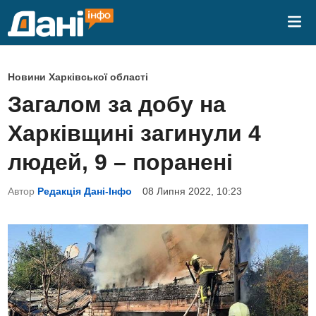
Skip
Mai
to
Me
content
P
Новини Харківської області
o
Загалом за добу на
s
Харківщині загинули 4
t
e
людей, 9 – поранені
d
Автор
Редакція Дані-Інфо
08 Липня 2022, 10:23
i
n