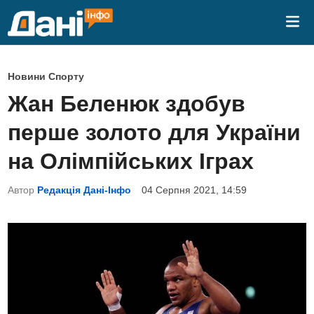
Skip
Mai
to
Me
content
P
Новини Спорту
o
Жан Беленюк здобув
s
перше золото для України
t
e
на Олімпійських Іграх
d
Автор
Редакція Дані-Інфо
04 Серпня 2021, 14:59
i
n