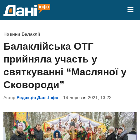
Skip
Mai
to
Me
content
P
Новини Балаклії
o
Балаклійська ОТГ
s
прийняла участь у
t
e
святкуванні “Масляної у
d
Сковороди”
i
n
Автор
Редакція Дані-Інфо
14 Березня 2021, 13:22