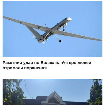
Ракетний удар по Балаклії: п’ятеро людей
отримали поранення