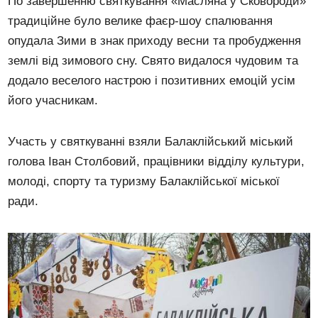
По завершенню святкування «Масляна у Сковороди»
традиційне було велике фаєр-шоу спалювання
опудала Зими в знак приходу весни та пробудження
землі від зимового сну. Свято видалося чудовим та
додало веселого настрою і позитивних емоцій усім
його учасникам.
Участь у святкуванні взяли Балаклійський міський
голова Іван Столбовий, працівники відділу культури,
молоді, спорту та туризму Балаклійської міської
ради.