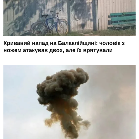
Кривавий напад на Балаклійщині: чоловік з
ножем атакував двох, але їх врятували