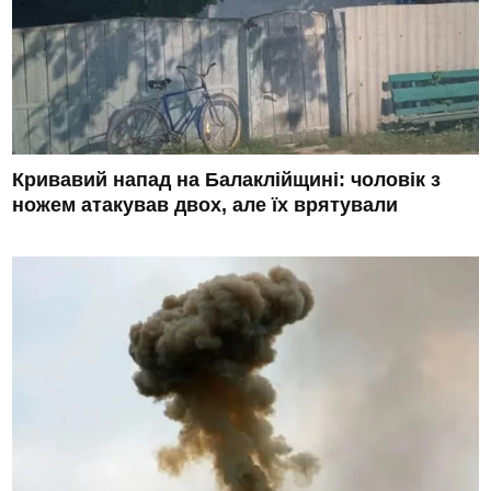
Кривавий напад на Балаклійщині: чоловік з
ножем атакував двох, але їх врятували