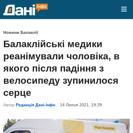
Skip
Mai
to
Me
content
P
Новини Балаклії
o
Балаклійські медики
s
реанімували чоловіка, в
t
e
якого після падіння з
d
велосипеду зупинилося
i
n
серце
Автор
Редакція Дані-Інфо
14 Липня 2021, 19:29