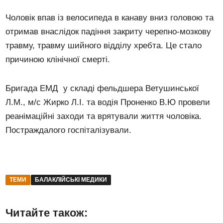
Чоловік впав із велосипеда в канаву вниз головою та
отримав внаслідок падіння закриту черепно-мозкову
травму, травму шийного відділу хребта. Це стало
причиною клінічної смерті.
Бригада ЕМД у складі фельдшера Ветушинської
Л.М., м/с Жирко Л.І. та водія Проненко В.Ю провели
реанімаційні заходи та врятували життя чоловіка.
Постраждалого госпіталізували.
ТЕМИ
БАЛАКЛІЙСЬКІ МЕДИКИ
Читайте також: