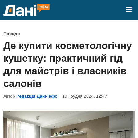
Skip
Mai
to
Me
content
P
Поради
o
Де купити косметологічну
s
кушетку: практичний гід
t
e
для майстрів і власників
d
салонів
i
n
Автор
Редакція Дані-Інфо
19 Грудня 2024, 12:47