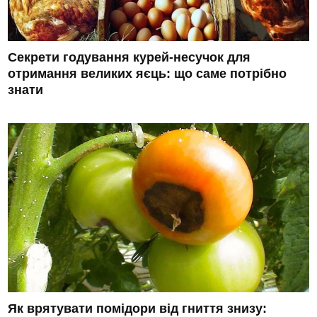
Секрети годування курей-несучок для
отримання великих яєць: що саме потрібно
знати
Як врятувати помідори від гниття знизу: