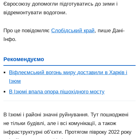
Євросоюзу допомогли підготуватись до зими і
відремонтувати водогони.
Про це повідомляє
Слобідський край
, пише Дані-
Інфо.
Рекомендуємо
Віфлеємський вогонь миру доставили в Харків і
Ізюм
В Ізюмі впала опора пішохідного мосту
В Ізюмі і районі значні руйнування. Тут пошкоджені
не тільки будівлі, але і всі комунікації, а також
інфраструктурні об’єкти. Протягом півроку 2022 року