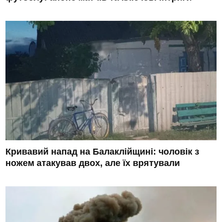
Кривавий напад на Балаклійщині: чоловік з
ножем атакував двох, але їх врятували