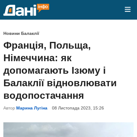
Skip
Mai
to
Me
content
P
Новини Балаклії
o
Франція, Польща,
s
Німеччина: як
t
e
допомагають Ізюму і
d
Балаклії відновлювати
i
n
водопостачання
Автор
Марина Лугіна
08 Листопада 2023, 15:26