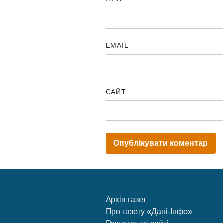
EMAIL
САЙТ
Архів газет
Про газету «Дані-Інфо»