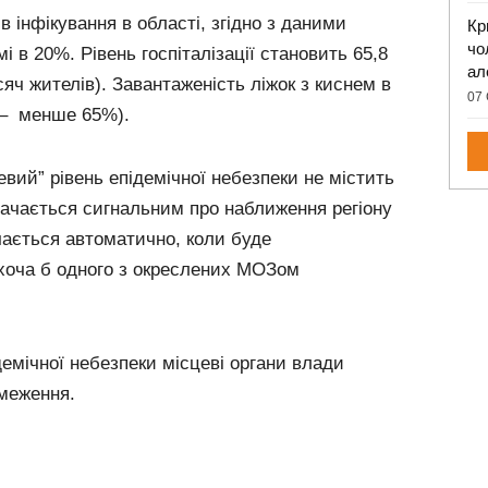
в інфікування в області, згідно з даними
Кр
чо
 в 20%. Рівень госпіталізації становить 65,8
ал
сяч жителів). Завантаженість ліжок з киснем в
07 
а – менше 65%).
вий” рівень епідемічної небезпеки не містить
ачається сигнальним про наближення регіону
ачається автоматично, коли буде
хоча б одного з окреслених МОЗом
демічної небезпеки місцеві органи влади
меження.