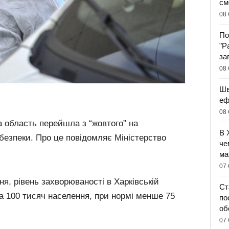
см
08 
По
"Р
за
08 
Шв
еф
08 
ка область перейшла з “жовтого” на
В 
безпеки. Про це повідомляє Міністерство
че
ма
07 
ня, рівень захворюваності в Харківській
Ст
на 100 тисяч населення, при нормі менше 75
по
об
07 