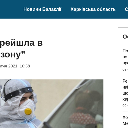
Новини Балаклії
Харківська область
С
О
ерейшла в
По
зону”
по
пр
тня 2021, 16:58
09 
Ре
на
що
ха
09 
Хо
Ме