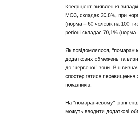
Коефіцієнт виявлення випадкі
МОЗ, складає 20,8%, при нормі
(норма – 60 чоловік на 100 ти
регіоні складає 70,1% (норм
Як повідомлялося, “помаранче
додаткових обмежень та визн
до “червоної” зони. Він визн
спостерігатися перевищення 
показників.
На “помаранчевому” рівні епі
можуть вводити додаткові об