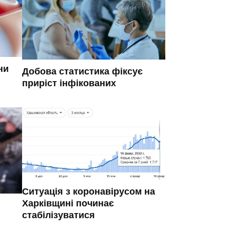
ни
Добова статистика фіксує
приріст інфікованих
Ситуація з коронавірусом на
Харківщині починає
й
стабілізуватися