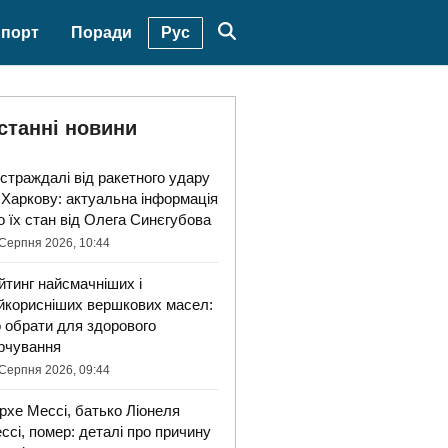
Рус
порт
Поради
станні новини
страждалі від ракетного удару
 Харкову: актуальна інформація
о їх стан від Олега Синєгубова
Серпня 2026, 10:44
йтинг найсмачніших і
йкорисніших вершкових масел:
 обрати для здорового
рчування
Серпня 2026, 09:44
рхе Мессі, батько Ліонеля
ссі, помер: деталі про причину