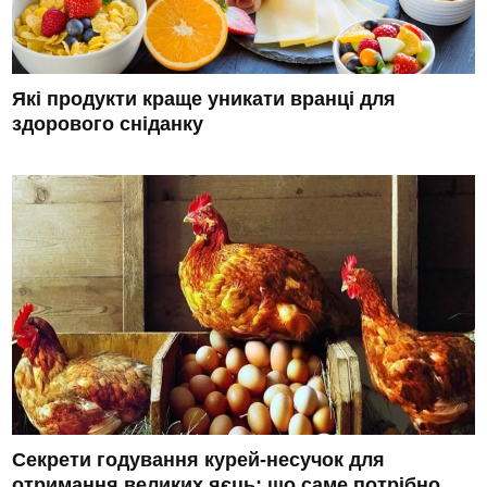
Які продукти краще уникати вранці для
здорового сніданку
Секрети годування курей-несучок для
отримання великих яєць: що саме потрібно