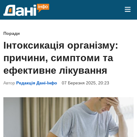
Skip
Mai
to
Me
content
P
Поради
o
Інтоксикація організму:
s
причини, симптоми та
t
e
ефективне лікування
d
Автор
Редакція Дані-Інфо
07 Березня 2025, 20:23
i
n