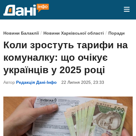
Skip
Mai
to
Me
content
P
/
/
Новини Балаклії
Новини Харківської області
Поради
o
Коли зростуть тарифи на
s
комуналку: що очікує
t
e
українців у 2025 році
d
Автор
Редакція Дані-Інфо
22 Липня 2025, 23:33
i
n