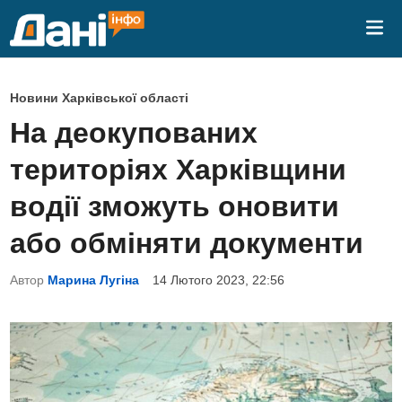
Skip
Mai
to
Me
content
P
Новини Харківської області
o
На деокупованих
s
територіях Харківщини
t
e
водії зможуть оновити
d
або обміняти документи
i
n
Автор
Марина Лугіна
14 Лютого 2023, 22:56