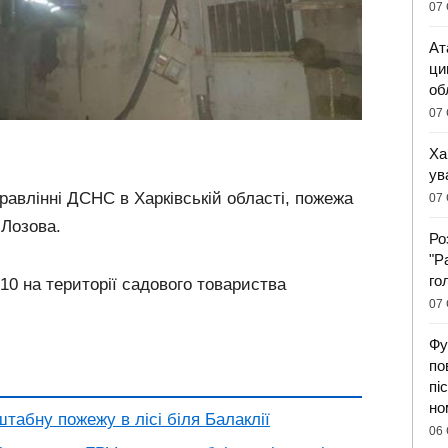
07 
Ат
ци
об
07 
Ха
ув
равлінні ДСНС в Харківській області, пожежа
07 
 Лозова.
Ро
"Р
го
:10 на території садового товариства
07 
Фу
по
пі
но
табну пожежу в лісі біля Балаклії
06 