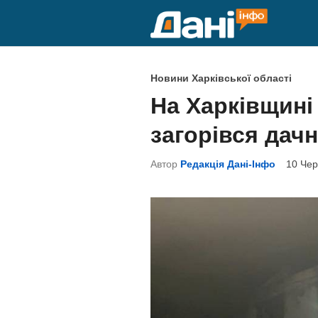
Skip
to
content
P
Новини Харківської області
o
На Харківщині
s
загорівся дач
t
e
Автор
Редакція Дані-Інфо
10 Чер
d
i
n