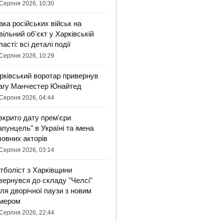
Серпня 2026, 10:30
ака російських військ на
вільний об'єкт у Харківській
ласті: всі деталі події
Серпня 2026, 10:29
рківський воротар привернув
агу Манчестер Юнайтед
Серпня 2026, 04:44
зкрито дату прем'єри
апунцель" в Україні та імена
ловних акторів
Серпня 2026, 03:14
тболіст з Харківщини
вернувся до складу "Челсі"
сля дворічної паузи з новим
мером
Серпня 2026, 22:44