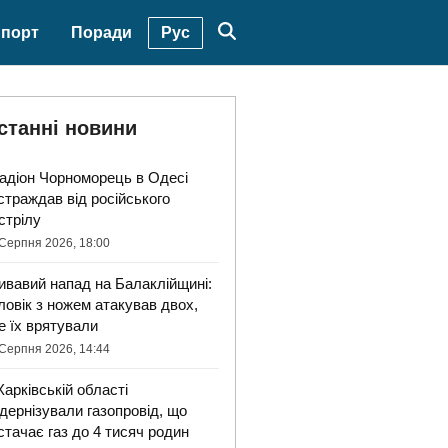
Рус
порт
Поради
станні новини
адіон Чорноморець в Одесі
страждав від російського
стрілу
Серпня 2026, 18:00
ивавий напад на Балаклійщині:
ловік з ножем атакував двох,
е їх врятували
Серпня 2026, 14:44
Харківській області
дернізували газопровід, що
стачає газ до 4 тисяч родин