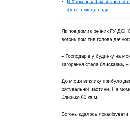
В Харкові зафіксовано насл
фото з місця події
Як повідомив речник ГУ ДСНС 
вогонь помітив голова дачного
– Господарів у будинку на м
загорання стала блискавка, –
До місця виклику прибуло два
рятувальної частини. На мом
близько 60 кв.м.
Вогонь вдалось локалізувати о