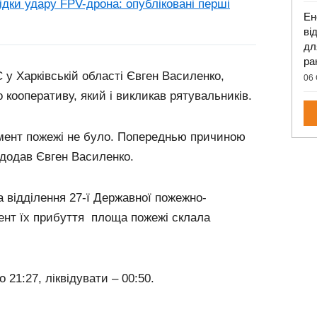
ідки удару FPV-дрона: опубліковані перші
Ен
ві
дл
ра
у Харківській області Євген Василенко,
06 
 кооперативу, який і викликав рятувальників.
омент пожежі не було. Попереднью причиною
 додав Євген Василенко.
 відділення 27-ї Державної пожежно-
ент їх прибуття площа пожежі склала
 21:27, ліквідувати – 00:50.