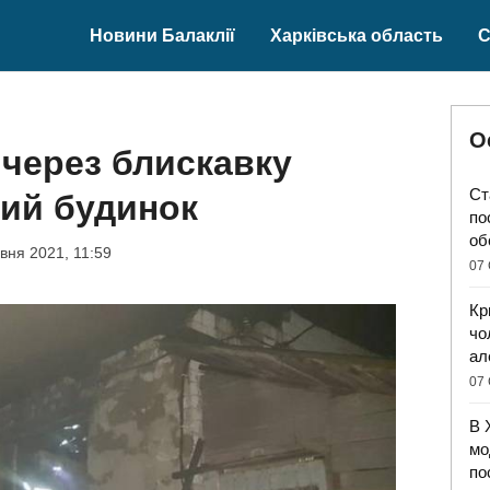
Новини Балаклії
Харківська область
С
О
 через блискавку
Ст
ний будинок
по
об
вня 2021, 11:59
07 
Кр
чо
ал
07 
В 
мо
по