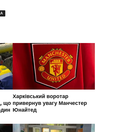
ЖА
Харківський воротар
, що
привернув увагу Манчестер
один
Юнайтед