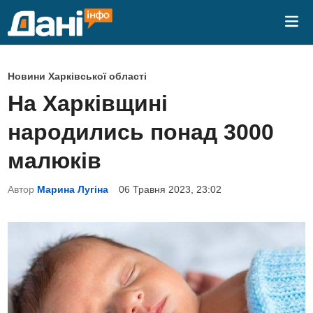
Skip
Mai
to
Me
content
P
Новини Харківської області
o
На Харківщині
s
народились понад 3000
t
e
малюків
d
Автор
Марина Лугіна
06 Травня 2023, 23:02
i
n