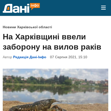
Skip
Mai
to
Me
content
P
Новини Харківської області
o
На Харківщині ввели
s
заборону на вилов раків
t
e
Автор
Редакція Дані-Інфо
07 Серпня 2021, 15:10
d
i
n