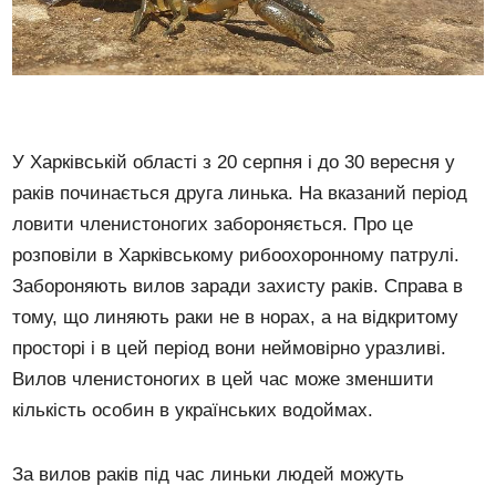
У Харківській області з 20 серпня і до 30 вересня у
раків починається друга линька. На вказаний період
ловити членистоногих забороняється. Про це
розповіли в Харківському рибоохоронному патрулі.
Забороняють вилов заради захисту раків. Справа в
тому, що линяють раки не в норах, а на відкритому
просторі і в цей період вони неймовірно уразливі.
Вилов членистоногих в цей час може зменшити
кількість особин в українських водоймах.
За вилов раків під час линьки людей можуть