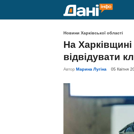
Skip
to
content
P
Новини Харківської області
o
На Харківщині
s
відвідувати к
t
e
Автор
Марина Лугіна
05 Квітня 2
d
i
n