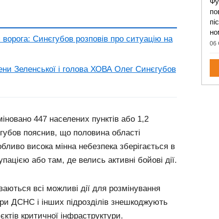
Фу
по
пі
но
п ворога: Синєгубов розповів про ситуацію на
06 
ни Зеленської і голова ХОВА Олег Синєгубов
міновано 447 населених пунктів або 1,2
єгубов пояснив, що половина області
бливо висока мінна небезпека зберігається в
купацією або там, де велись активні бойові дії.
аються всі можливі дії для розмінування
ери ДСНС і інших підрозділів знешкоджують
єктів критичної інфраструктури.