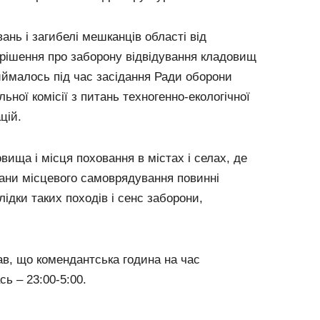
нь і загибелі мешканців області від
 рішення про заборону відвідування кладовищ
иймалось під час засідання Ради оборони
льної комісії з питань техногенно-екологічної
цій.
вища і місця поховання в містах і селах, де
ргани місцевого самоврядування повинні
дки таких походів і сенс заборони,
ав, що комендантська година на час
ь – 23:00-5:00.