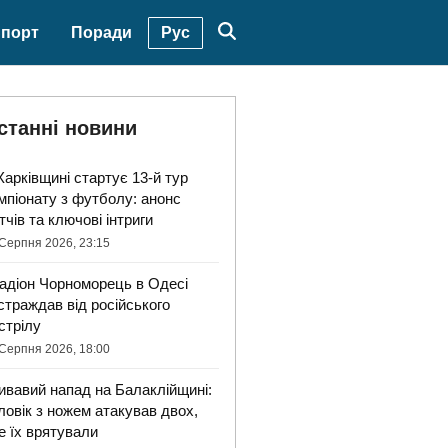
Рус
порт
Поради
станні новини
Харківщині стартує 13-й тур
мпіонату з футболу: анонс
тчів та ключові інтриги
Серпня 2026, 23:15
адіон Чорноморець в Одесі
страждав від російського
стрілу
Серпня 2026, 18:00
ивавий напад на Балаклійщині:
ловік з ножем атакував двох,
е їх врятували