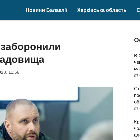
Новини Балаклії
Харківська область
С
О
 заборонили
В 
ладовища
че
ма
023, 11:56
07 
Ст
по
об
07 
Кр
чо
ал