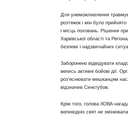
Для унеможливлення травмува
розтяжок і мін було прийнято
і місць поховань. Рішення пр
Харківської області та Регіона
безпеки і надзвичайних ситуа
Заборонено відвідувати кладо
велись активні бойові дії. О
роз’яснювати мешканцям наслі
відзначив Синєгубов.
Крім того, голова ХОВА нагад
великодніх свят не змінювалас