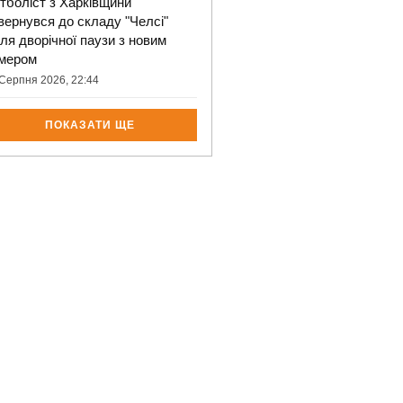
тболіст з Харківщини
вернувся до складу "Челсі"
сля дворічної паузи з новим
мером
Серпня 2026, 22:44
ПОКАЗАТИ ЩЕ