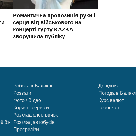
Романтична пропозиція руки і
ти
серця від військового на
концерті гурту KAZKA
зворушила публіку
Робота в Балаклії
Довідник
Розваги
Погода в Балакл
Фото / Відео
Курс валют
Корисні сервіси
Гороскоп
Розклад електричок
99.3»
Розклад автобусів
Пресрелізи