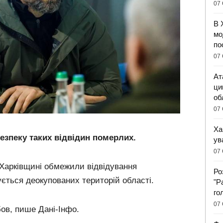
07 
В 
мо
по
07 
Ат
ци
об
07 
Ха
езпеку таких відвідин померлих.
ув
07 
 Харківщині обмежили відвідування
Ро
ється деокупованих територій області.
"Р
го
07 
ов, пише Дані-Інфо.