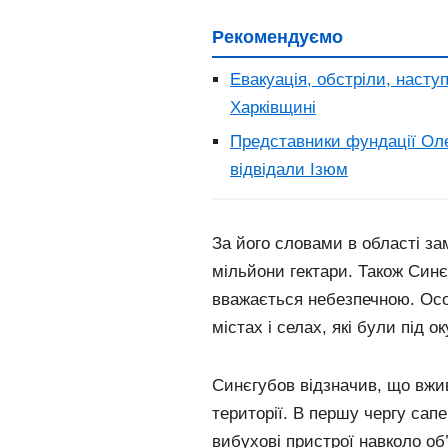
Рекомендуємо
Евакуація, обстріли, насту
Харківщині
Представники фундації Оле
відвідали Ізюм
За його словами в області за
мільйони гектари. Також Син
вважається небезпечною. Осо
містах і селах, які були під о
Синєгубов відзначив, що вжив
території. В першу чергу сап
вибухові пристрої навколо об’