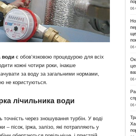
по
06 
Но
пе
ще
по
06 
а води
є обов’язковою процедурою для всіх
Ок
одити кожні чотири роки, інакше
це
ва
ачувати за воду за загальними нормами,
06 
ею не користуються.
Ра
сп
рка лічильника води
06 
Тр
 точність через зношування турбін. У воді
Ха
и – пісок, іржа, залізо, які потрапляють у
по
рбіни обертаються повільніше, і пристрій