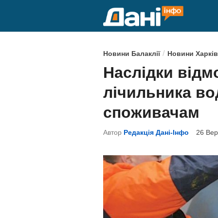
Skip
to
content
P
/
Новини Балаклії
Новини Харків
o
Наслідки відм
s
лічильника во
t
e
споживачам
d
Автор
Редакція Дані-Інфо
26 Вер
i
n