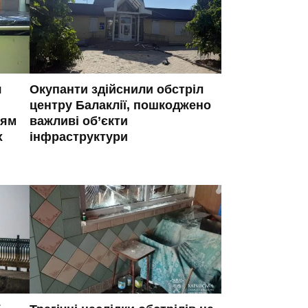
я
Окупанти здійснили обстріл
центру Балаклії, пошкоджено
ням
важливі об’єкти
х
інфраструктури