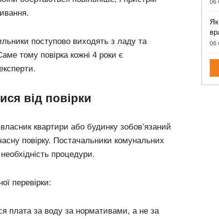
06 
ивання.
Як
вр
ильники поступово виходять з ладу та
06 
аме тому повірка кожні 4 роки є
експерти.
ися від повірки
 власник квартири або будинку зобов’язаний
часну повірку. Постачальники комунальних
необхідність процедури.
ої перевірки:
я плата за воду за нормативами, а не за