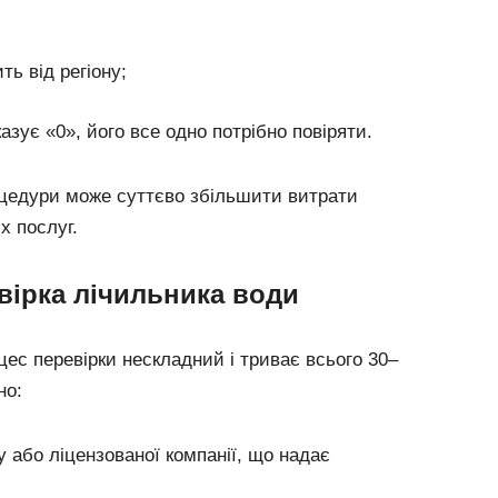
ь від регіону;
азує «0», його все одно потрібно повіряти.
оцедури може суттєво збільшити витрати
х послуг.
вірка лічильника води
ес перевірки нескладний і триває всього 30–
но:
 або ліцензованої компанії, що надає