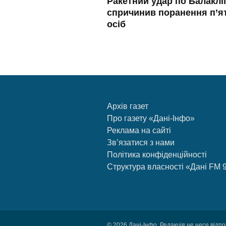
Ракетний удар по Балаклії
спричинив поранення п’я
осіб
Архів газет
Про газету «Дані-Інфо»
Реклама на сайті
Зв’язатися з нами
Політика конфіденційності
Структура власності «Дані FM 
© 2026 Дані-Інфо. Редакція не несе відпо