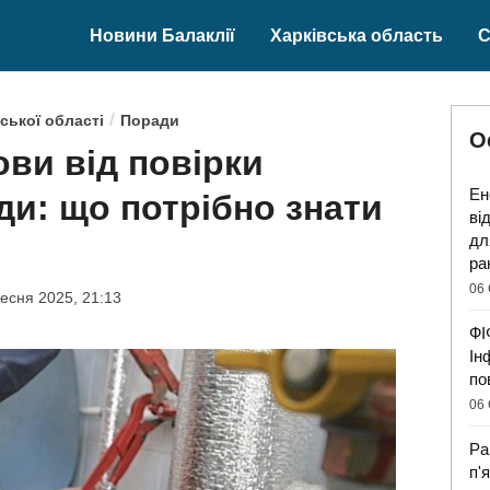
Новини Балаклії
Харківська область
С
/
ської області
Поради
О
ови від повірки
Ен
ди: що потрібно знати
ві
дл
ра
06 
есня 2025, 21:13
ФІ
Ін
по
06 
Ра
п'