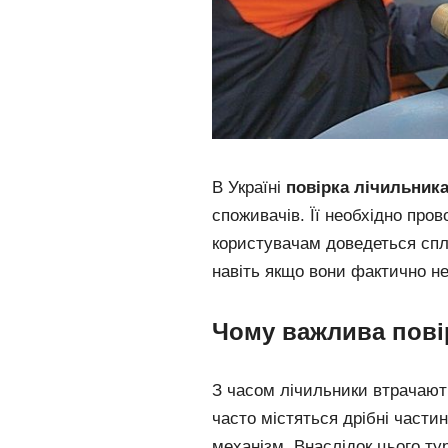
В Україні
повірка лічильник
споживачів. Її необхідно пров
користувачам доведеться спл
навіть якщо вони фактично н
Чому важлива пові
З часом лічильники втрачають
часто містяться дрібні частинк
механізм. Внаслідок цього ту