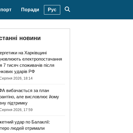
Рус
порт
Поради
станні новини
ергетики на Харківщині
дновлюють електропостачання
я 7 тисяч споживачів після
нкових ударів РФ
Серпня 2026, 18:14
ФА вибачається за план
фантіно, але висловлює йому
вну підтримку
Серпня 2026, 17:59
кетний удар по Балаклії:
ятеро людей отримали