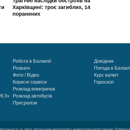
Трагічні наслідки обстрілів на
ти
Харківщині: троє загиблих, 14
поранених
Робота в Балаклії
Довідник
Розваги
Погода в Балакл
Фото / Відео
Курс валют
Корисні сервіси
Гороскоп
Розклад електричок
99.3»
Розклад автобусів
Пресрелізи
відальності за зміст авторських матеріалів і коментарів користувачів. Публіка