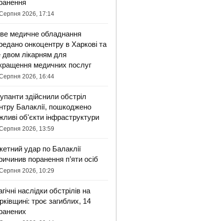
ранення
Серпня 2026, 17:14
ве медичне обладнання
редано онкоцентру в Харкові та
 двом лікарням для
кращення медичних послуг
Серпня 2026, 16:44
упанти здійснили обстріл
нтру Балаклії, пошкоджено
жливі об'єкти інфраструктури
Серпня 2026, 13:59
кетний удар по Балаклії
ричинив поранення п’яти осіб
Серпня 2026, 10:29
агічні наслідки обстрілів на
рківщині: троє загиблих, 14
ранених