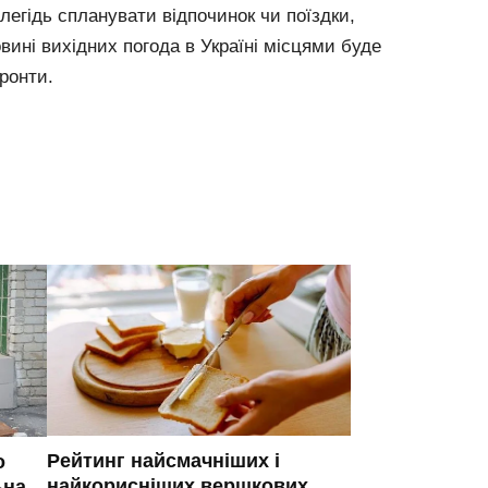
легідь спланувати відпочинок чи поїздки,
вині вихідних погода в Україні місцями буде
ронти.
Рейтинг найсмачніших і
о
найкорисніших вершкових
ьна