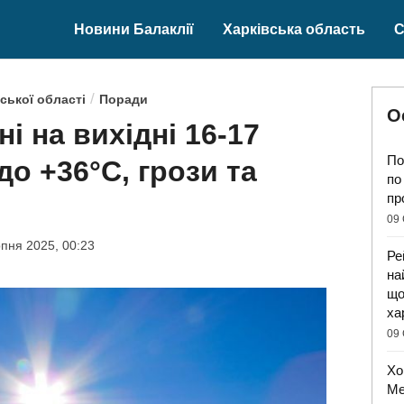
Новини Балаклії
Харківська область
С
/
ської області
Поради
О
ні на вихідні 16-17
По
до +36°C, грози та
по
пр
09 
пня 2025, 00:23
Ре
на
що
ха
09 
Хо
Ме