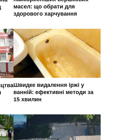
масел: що обрати для
д
здорового харчування
Швидке видалення іржі у
ицтва
ванній: ефективні методи за
я
15 хвилин