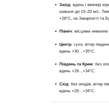
Захід
: вдень і ввечері ко
шквали до 15–20 м/с. Те
+28°C, на Закарпатті та Б
Північ
: місцями невелик
Центр
: сухо, вітер півде
вдень +30…+35°C.
Південь та Крим
: без оп
вдень +29…+34°C.
Схід
: без опадів, вітер 
вдень +29…+34°C.