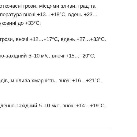
роткочасні грози, місцями зливи, град та
мпература вночі +13…+18°C, вдень +23…
уковині до +33°C.
і грози, вночі +12…+17°C, вдень +27…+33°C.
нно-західний 5–10 м/с, вночі +15…+20°C,
адів, мінлива хмарність, вночі +16…+21°C,
південно-західний 5–10 м/с, вночі +14…+19°C,