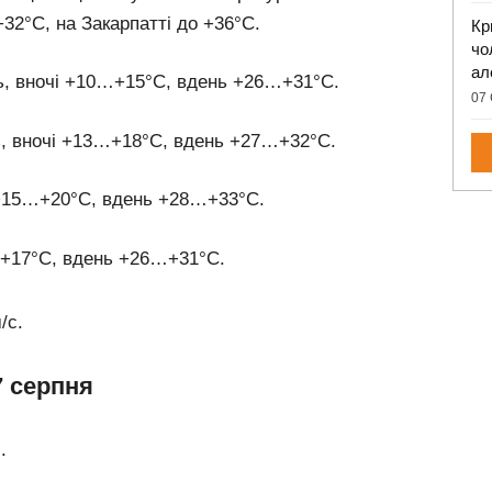
2°C, на Закарпатті до +36°C.
Кр
чо
ал
ть, вночі +10…+15°C, вдень +26…+31°C.
07 
ь, вночі +13…+18°C, вдень +27…+32°C.
і +15…+20°C, вдень +28…+33°C.
…+17°C, вдень +26…+31°C.
/с.
7 серпня
.