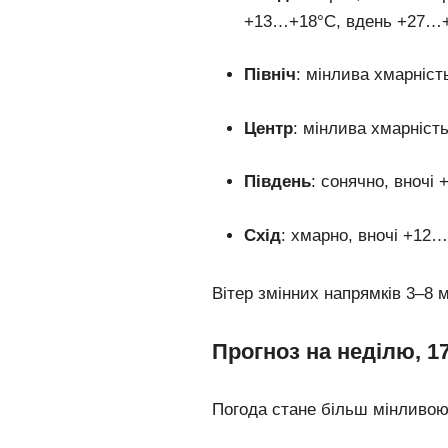
+13…+18°C, вдень +27…+3
Північ
: мінлива хмарніс
Центр
: мінлива хмарніст
Південь
: сонячно, вноч
Схід
: хмарно, вночі +12
Вітер змінних напрямків 3–8 м
Прогноз на неділю, 1
Погода стане більш мінливою