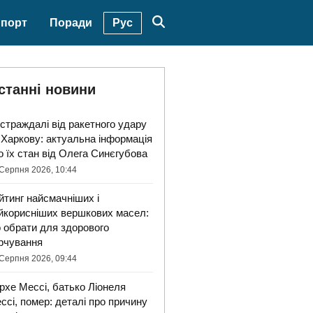
Рус
порт
Поради
станні новини
страждалі від ракетного удару
 Харкову: актуальна інформація
о їх стан від Олега Синєгубова
Серпня 2026, 10:44
йтинг найсмачніших і
йкорисніших вершкових масел:
 обрати для здорового
рчування
Серпня 2026, 09:44
рхе Мессі, батько Ліонеля
ссі, помер: деталі про причину