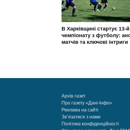
В Харківщині стартує 13-й
чемпіонату з футболу: ан
матчів та ключові інтриги
Архів газет
Про газету «Дані-Інфо»
Реклама на сайті
Зв’язатися з нами
Політика конфіденційності