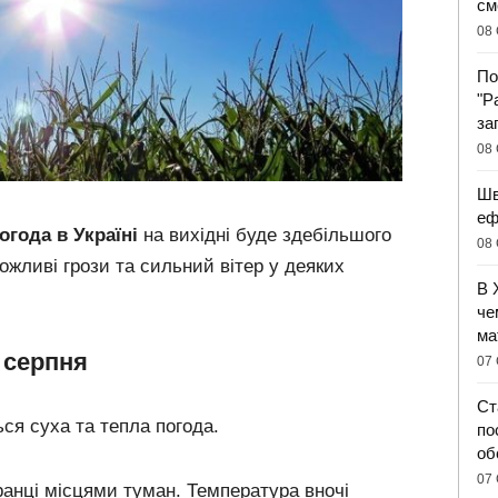
см
08 
По
"Р
за
08 
Шв
еф
огода в Україні
на вихідні буде здебільшого
08 
ожливі грози та сильний вітер у деяких
В 
че
ма
6 серпня
07 
Ст
ься суха та тепла погода.
по
об
07 
вранці місцями туман. Температура вночі