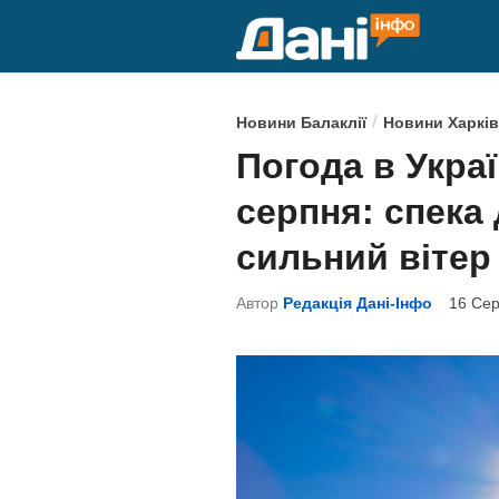
Skip
to
content
P
/
Новини Балаклії
Новини Харків
o
Погода в Украї
s
серпня: спека 
t
e
сильний вітер
d
Автор
Редакція Дані-Інфо
16 Сер
i
n