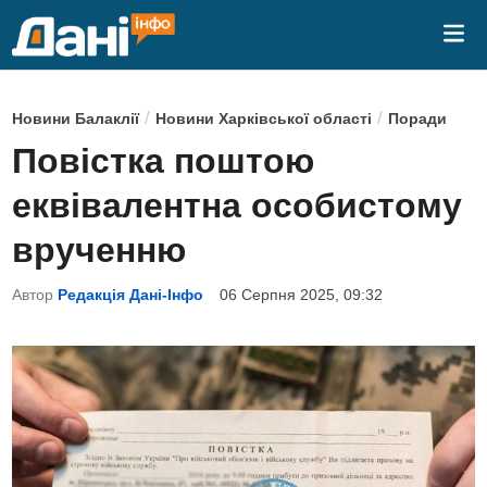
Skip
Mai
to
Me
content
P
/
/
Новини Балаклії
Новини Харківської області
Поради
o
Повістка поштою
s
еквівалентна особистому
t
e
врученню
d
Автор
Редакція Дані-Інфо
06 Серпня 2025, 09:32
i
n