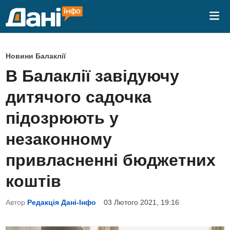
Skip
Mai
to
Me
content
P
Новини Балаклії
o
В Балаклії завідуючу
s
дитячого садочка
t
e
підозрюють у
d
незаконному
i
n
привласненні бюджетних
коштів
Автор
Редакція Дані-Інфо
03 Лютого 2021, 19:16