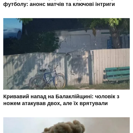
футболу: анонс матчів та ключові інтриги
Кривавий напад на Балаклійщині: чоловік з
ножем атакував двох, але їх врятували