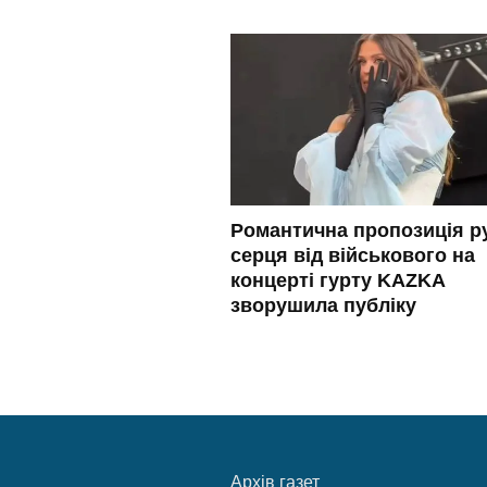
Романтична пропозиція ру
серця від військового на
концерті гурту KAZKA
зворушила публіку
Архів газет