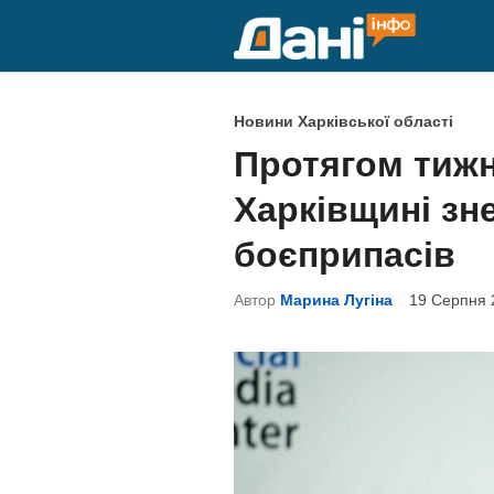
Skip
to
content
P
Новини Харківської області
o
Протягом тижн
s
Харківщині зн
t
e
боєприпасів
d
Автор
Марина Лугіна
19 Серпня 
i
n