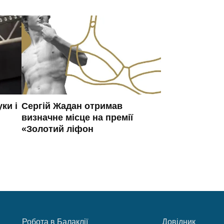
ки і
Сергій Жадан отримав
визначне місце на премії
«Золотий ліфон
Робота в Балаклії
Довідник