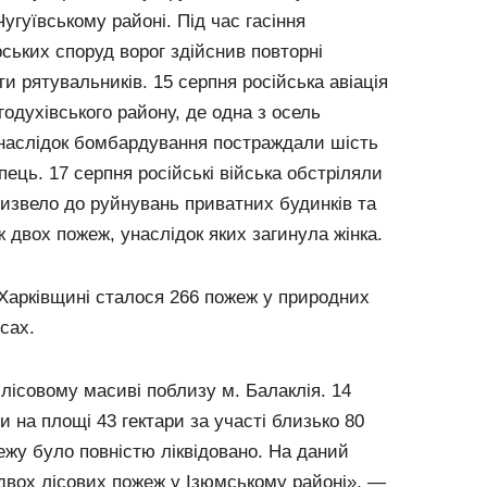
угуївському районі. Під час гасіння
рських споруд ворог здійснив повторні
и рятувальників. 15 серпня російська авіація
одухівського району, де одна з осель
 Внаслідок бомбардування постраждали шість
пець. 17 серпня російські війська обстріляли
извело до руйнувань приватних будинків та
ж двох пожеж, унаслідок яких загинула жінка.
 Харківщині сталося 266 пожеж у природних
сах.
лісовому масиві поблизу м. Балаклія. 14
и на площі 43 гектари за участі близько 80
ежу було повністю ліквідовано. На даний
 двох лісових пожеж у Ізюмському районі», —