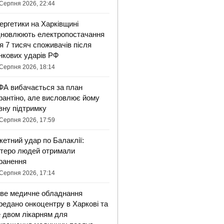
Серпня 2026, 22:44
ергетики на Харківщині
дновлюють електропостачання
я 7 тисяч споживачів після
нкових ударів РФ
Серпня 2026, 18:14
ФА вибачається за план
фантіно, але висловлює йому
вну підтримку
Серпня 2026, 17:59
кетний удар по Балаклії:
ятеро людей отримали
ранення
Серпня 2026, 17:14
ве медичне обладнання
редано онкоцентру в Харкові та
 двом лікарням для