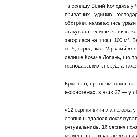
та селищу Білий Колодязь у Ч
приватних будинків і господа
обстріли, намагаючись уразит
атакувала селище Золочів Бог
загорілася на площі 100 м².
осіб, серед них 12-річний хло
селище Козача Лопань, що пр
господарських споруд, а тако
Крім того, протягом тижня на
екосистемах, з яких 27 — у лі
«12 серпня виникла пожежа у 
серпня її вдалося локалізуват
рятувальників. 16 серпня пож
момент ще триває ліквідація