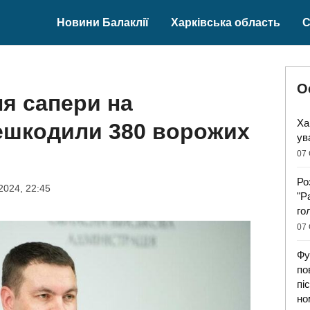
Новини Балаклії
Харківська область
С
О
я сапери на
Ха
ешкодили 380 ворожих
ув
07 
Ро
2024, 22:45
"Р
го
07 
Фу
по
пі
но