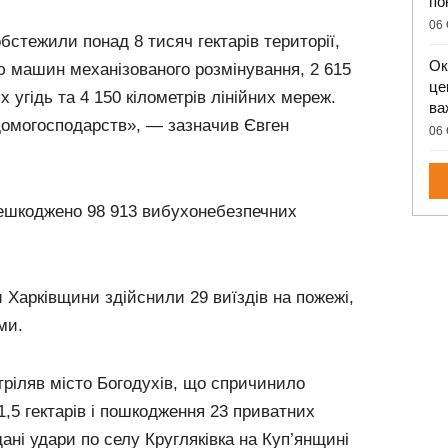
по
06 
обстежили понад 8 тисяч гектарів території,
Ок
ю машин механізованого розмінування, 2 615
це
х угідь та 4 150 кілометрів лінійних мереж.
ва
домогосподарств», — зазначив Євген
06 
ешкоджено 98 913 вибухонебезпечних
Харківщини здійснили 29 виїздів на пожежі,
ми.
тріляв місто Богодухів, що спричинило
1,5 гектарів і пошкодження 23 приватних
ані удари по селу Кругляківка на Куп’янщині