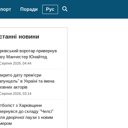
Рус
порт
Поради
станні новини
рківський воротар привернув
агу Манчестер Юнайтед
Серпня 2026, 04:44
зкрито дату прем'єри
апунцель" в Україні та імена
ловних акторів
Серпня 2026, 03:14
тболіст з Харківщини
вернувся до складу "Челсі"
сля дворічної паузи з новим
мером