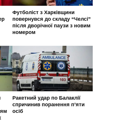
Футболіст з Харківщини
ер
повернувся до складу “Челсі”
після дворічної паузи з новим
номером
я
Ракетний удар по Балаклії
спричинив поранення п’яти
ням
осіб
х