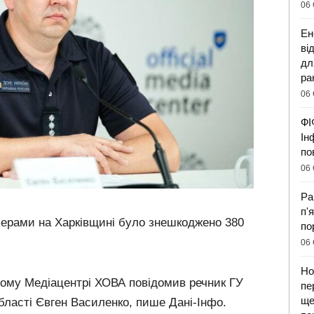
06 
Ен
ві
дл
ра
06 
ФІ
Ін
по
06 
Ра
п'
ерами на Харківщині було знешкоджено 380
по
06 
Но
ному Медіацентрі ХОВА повідомив речник ГУ
пе
ще
бласті Євген Василенко, пише Дані-Інфо.