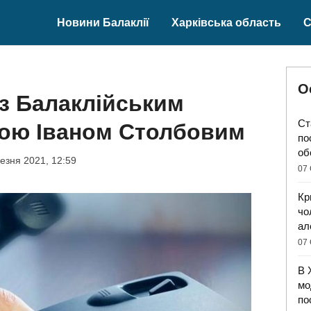
Новини Балаклії
Харківська область
С
О
 з Балаклійським
Ст
вою Іваном Столбовим
по
об
езня 2021, 12:59
07 
Кр
чо
ал
07 
В 
мо
по