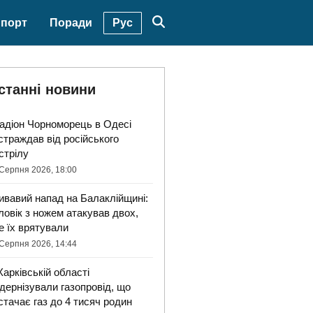
Рус
порт
Поради
станні новини
адіон Чорноморець в Одесі
страждав від російського
стрілу
Серпня 2026, 18:00
ивавий напад на Балаклійщині:
ловік з ножем атакував двох,
е їх врятували
Серпня 2026, 14:44
Харківській області
дернізували газопровід, що
стачає газ до 4 тисяч родин