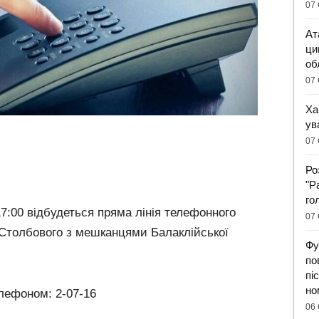
07 
Ат
ци
об
07 
Ха
ув
07 
Ро
"Р
го
 17:00 відбудеться пряма лінія телефонного
07 
а Столбового з мешканцями Балаклійської
Фу
по
пі
но
елефоном:
2-07-16
06 