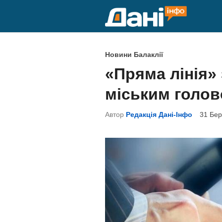
Skip
to
content
P
Новини Балаклії
o
«Пряма лінія»
s
міським голо
t
e
Автор
Редакція Дані-Інфо
31 Бер
d
i
n