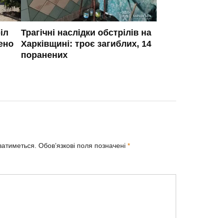
іл
Трагічні наслідки обстрілів на
ено
Харківщині: троє загиблих, 14
поранених
ватиметься.
Обов’язкові поля позначені
*