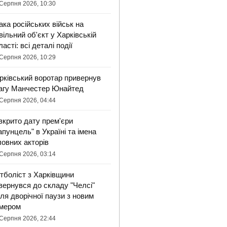
Серпня 2026, 10:30
ака російських військ на
вільний об'єкт у Харківській
ласті: всі деталі події
Серпня 2026, 10:29
рківський воротар привернув
агу Манчестер Юнайтед
Серпня 2026, 04:44
зкрито дату прем'єри
апунцель" в Україні та імена
ловних акторів
Серпня 2026, 03:14
тболіст з Харківщини
вернувся до складу "Челсі"
сля дворічної паузи з новим
мером
Серпня 2026, 22:44