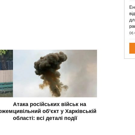
Ен
ві
дл
ра
06 
Атака російських військ на
ножем
цивільний об’єкт у Харківській
області: всі деталі події