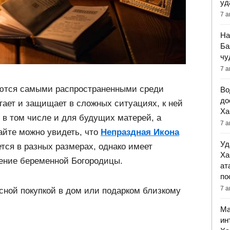
уд
7 а
На
Ба
чу
7 а
тся самыми распространенными среди
Во
до
ает и защищает в сложных ситуациях, к ней
Ха
в том числе и для будущих матерей, а
7 а
айте можно увидеть, что
Непраздная Икона
Уд
тся в разных размерах, однако имеет
Ха
ение беременной Богородицы.
ат
по
7 а
есной покупкой в дом или подарком близкому
Ма
ин