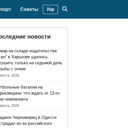
Укр
порт
Советы
оследние новости
жар на складе издательства
тро" в Харькове удалось
тушить только на седьмой день
рьбы с огнем
вгуста, 2026
тбольные баталии на
рьковщине: что ждать от 13-го
ра чемпионата
вгуста, 2026
адион Черноморец в Одессе
страдал из-за российского