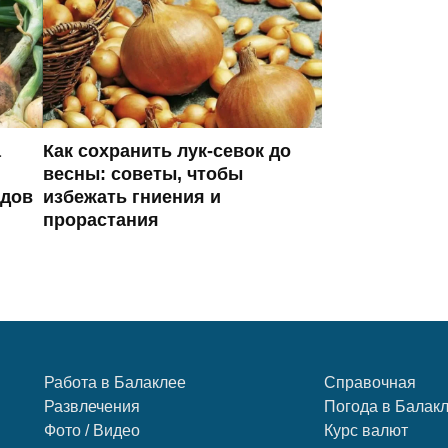
а
Как сохранить лук-севок до
весны: советы, чтобы
одов
избежать гниения и
прорастания
Работа в Балаклее
Справочная
Развлечения
Погода в Балак
Фото / Видео
Курс валют