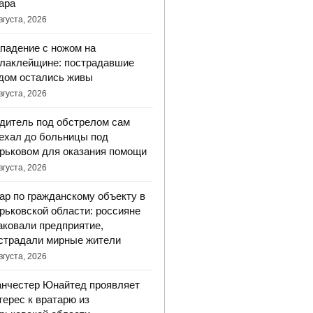
ара
вгуста, 2026
падение с ножом на
лаклейщине: пострадавшие
дом остались живы
вгуста, 2026
дитель под обстрелом сам
ехал до больницы под
рьковом для оказания помощи
вгуста, 2026
ар по гражданскому объекту в
рьковской области: россияне
аковали предприятие,
страдали мирные жители
вгуста, 2026
нчестер Юнайтед проявляет
терес к вратарю из