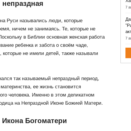
Ха
о непраздная
7 а
Да
на Руси назывались люди, которые
"Р
емя, ничем не занимаясь. Те, которые не
ак
оскольку в Библии основная женская работа
7 а
ивание ребенка и забота о своём чаде,
 которые не имели детей, также называли
нался так называемый непраздный период,
 материнства, ее жизнь становится
го человека. Именно в этом деликатном
одица на Непраздной Иконе Божией Матери.
 Икона Богоматери