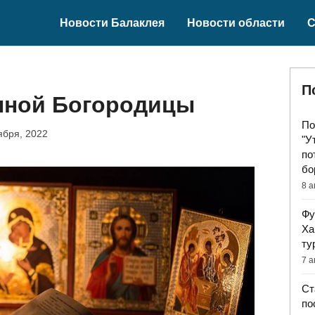
Новости Балаклея
Новости области
С
П
нной Богородицы
По
ября, 2022
"У
по
бо
8 а
Фу
Ха
ту
7 а
Ст
по