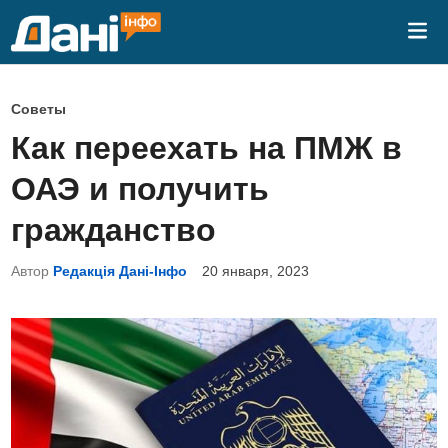
Перейти
Гла
к
ме
содержимому
О
Советы
п
Как переехать на ПМЖ в
у
ОАЭ и получить
б
л
гражданство
и
Автор
Редакція Дані-Інфо
20 января, 2023
к
о
в
а
н
о
в