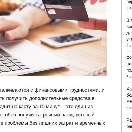
пе
6 а
В 
во
дл
ут
6 а
ФИ
пл
по
6 а
Ха
талкиваются с финансовыми трудностями, и
бо
ть получить дополнительные средства в
ме
дит на карту за 15 минут – это один из
6 а
особов получить срочный заем, который
Ра
е проблемы без лишних затрат и временных
ра