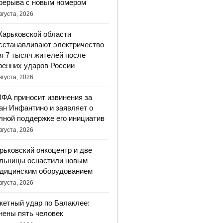
рерыва с новым номером
вгуста, 2026
Харьковской области
сстанавливают электричество
я 7 тысяч жителей после
ренних ударов России
вгуста, 2026
ФА приносит извинения за
ан Инфантино и заявляет о
лной поддержке его инициатив
вгуста, 2026
рьковский онкоцентр и две
льницы оснастили новым
дицинским оборудованием
вгуста, 2026
кетный удар по Балаклее:
нены пять человек