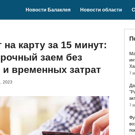
Новости Балаклея
Новости области
С
П
 на карту за 15 минут:
Ма
срочный заем без
ин
Ха
 и временных затрат
7 а
, 2023
Да
"Р
ак
7 а
Фу
во
по