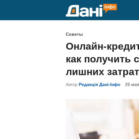
Перейти
к
содержимому
О
Советы
п
Онлайн-кредит
у
как получить 
б
л
лишних затрат
и
Автор
Редакція Дані-Інфо
26 мая
к
о
в
а
н
о
в