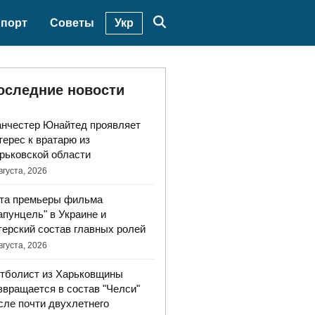
Укр
порт
Советы
оследние новости
нчестер Юнайтед проявляет
терес к вратарю из
рьковской области
вгуста, 2026
та премьеры фильма
апунцель" в Украине и
терский состав главных ролей
вгуста, 2026
тболист из Харьковщины
звращается в состав "Челси"
сле почти двухлетнего