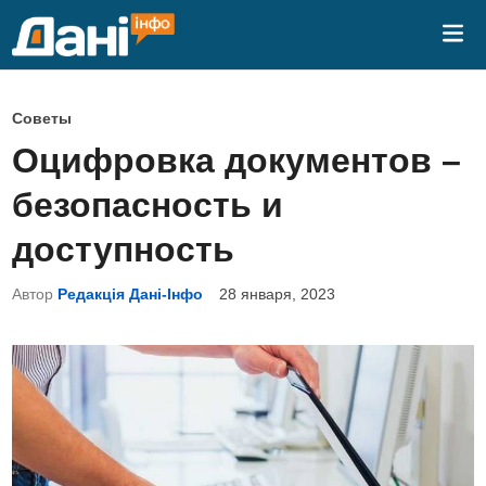
Перейти
Гла
к
ме
содержимому
О
Советы
п
Оцифровка документов –
у
безопасность и
б
л
доступность
и
Автор
Редакція Дані-Інфо
28 января, 2023
к
о
в
а
н
о
в