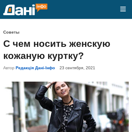
Перейти
Гла
к
ме
содержимому
О
Советы
п
С чем носить женскую
у
кожаную куртку?
б
л
Автор
Редакція Дані-Інфо
23 сентября, 2021
и
к
о
в
а
н
о
в