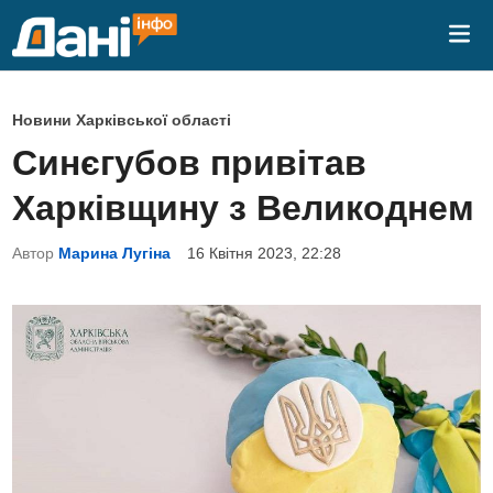
Skip
Mai
to
Me
content
P
Новини Харківської області
o
Синєгубов привітав
s
Харківщину з Великоднем
t
e
Автор
Марина Лугіна
16 Квітня 2023, 22:28
d
i
n