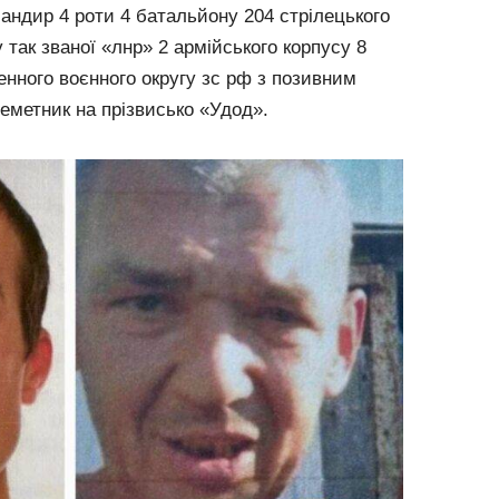
андир 4 роти 4 батальйону 204 стрілецького
 так званої «лнр» 2 армійського корпусу 8
денного воєнного округу зс рф з позивним
леметник на прізвисько «Удод».