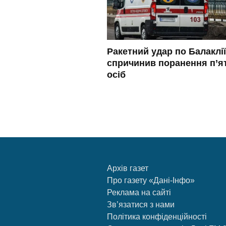
Ракетний удар по Балаклії
спричинив поранення п’я
осіб
Архів газет
Про газету «Дані-Інфо»
Реклама на сайті
Зв’язатися з нами
Політика конфіденційності