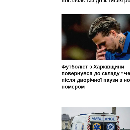
постачає газ до 4 тисяч р
Футболіст з Харківщини
повернувся до складу “Че
після дворічної паузи з н
номером