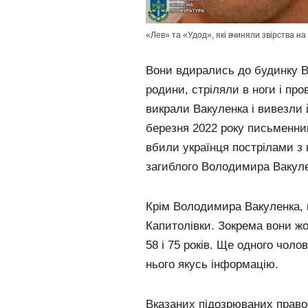
«Лев» та «Удод», які вчиняли звірства на
Вони вдирались до будинку В
родини, стріляли в ноги і пр
викрали Вакуленка і вивезли 
березня 2022 року письменни
вбили українця пострілами з в
загиблого Володимира Вакуле
Крім Володимира Вакуленка, 
Капитолівки. Зокрема вони жо
58 і 75 років. Ще одного чоло
нього якусь інформацію.
Вказаних підозрюваних право