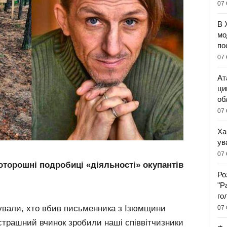
07 
В 
мо
по
07 
Ат
ци
об
07 
Ха
ув
07 
торошні подробиці «діяльності» окупантів
Ро
"Р
го
сували, хто вбив письменника з Ізюмщини
07 
трашний вчинок зробили наші співвітчизники