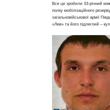
Все це зробили 33-річний ком
полку мобілізаційного резерву
загальновійськової армії Пів
«Лев» та його підлеглий – ку