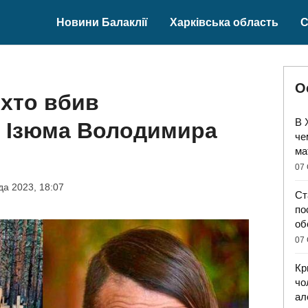
Новини Балаклії
Харківська область
С
О
 хто вбив
В 
з Ізюма Володимира
че
ма
07 
да 2023, 18:07
Ст
по
об
07 
Кр
чо
ал