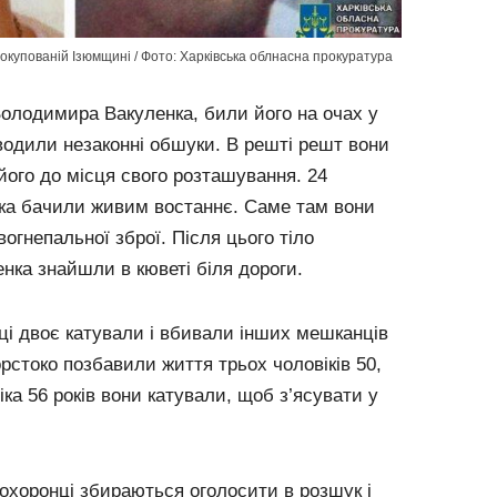
 окупованій Ізюмщині / Фото: Харківська облнасна прокуратура
олодимира Вакуленка, били його на очах у
оводили незаконні обшуки. В решті решт вони
його до місця свого розташування. 24
ка бачили живим востаннє. Саме там вони
огнепальної зброї. Після цього тіло
нка знайшли в кюветі біля дороги.
ці двоє катували і вбивали інших мешканців
рстоко позбавили життя трьох чоловіків 50,
віка 56 років вони катували, щоб з’ясувати у
охоронці збираються оголосити в розшук і