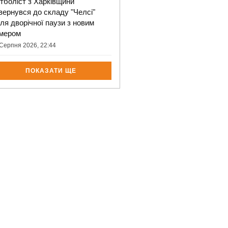
тболіст з Харківщини
вернувся до складу "Челсі"
сля дворічної паузи з новим
мером
Серпня 2026, 22:44
ПОКАЗАТИ ЩЕ