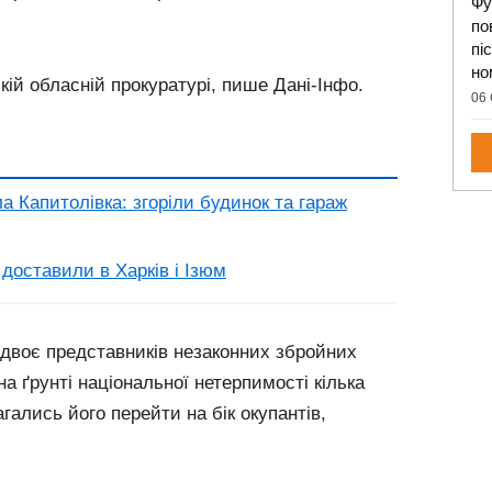
Фу
по
пі
но
кій обласній прокуратурі, пише Дані-Інфо.
06 
а Капитолівка: згоріли будинок та гараж
доставили в Харків і Ізюм
 двоє представників незаконних збройних
а ґрунті національної нетерпимості кілька
гались його перейти на бік окупантів,