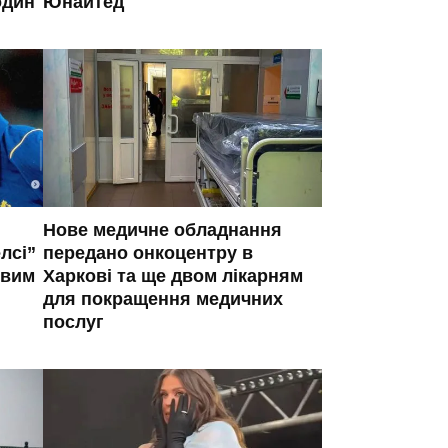
один
Юнайтед
Нове медичне обладнання
лсі”
передано онкоцентру в
овим
Харкові та ще двом лікарням
для покращення медичних
послуг