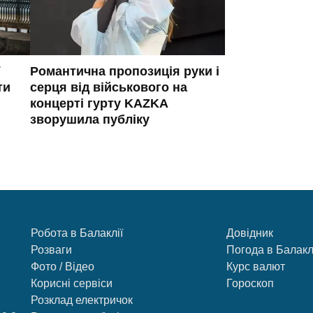
Романтична пропозиція руки і
ти
серця від військового на
концерті гурту KAZKA
зворушила публіку
Робота в Балаклії
Довідник
Розваги
Погода в Балакл
Фото / Відео
Курс валют
Корисні сервіси
Гороскоп
Розклад електричок