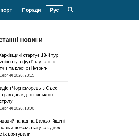
Рус
порт
Поради
станні новини
Харківщині стартує 13-й тур
мпіонату з футболу: анонс
тчів та ключові інтриги
Серпня 2026, 23:15
адіон Чорноморець в Одесі
страждав від російського
стрілу
Серпня 2026, 18:00
ивавий напад на Балаклійщині:
ловік з ножем атакував двох,
е їх врятували