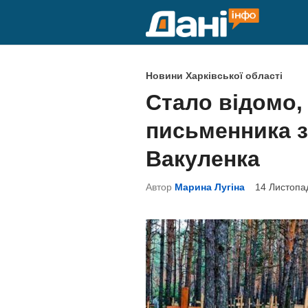
Skip
to
content
P
Новини Харківської області
o
Стало відомо,
s
письменника 
t
e
Вакуленка
d
Автор
Марина Лугіна
14 Листопа
i
n