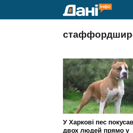
Skip
to
content
стаффордшир-
У Харкові пес покуса
двох людей прямо у