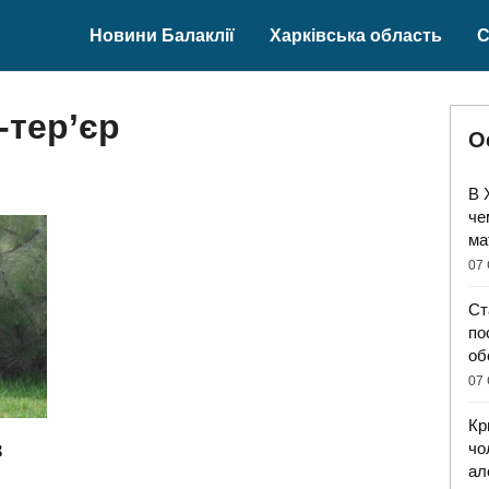
Новини Балаклії
Харківська область
С
тер’єр
О
В 
че
ма
07 
Ст
по
об
07 
Кр
в
чо
ал