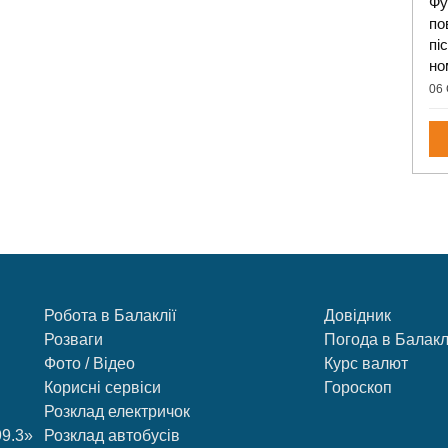
Фу
по
пі
но
06 
Робота в Балаклії
Довідник
Розваги
Погода в Балакл
Фото / Відео
Курс валют
Корисні сервіси
Гороскоп
Розклад електричок
99.3»
Розклад автобусів