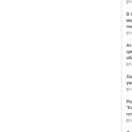
07 
В 
мо
по
07 
Ат
ци
об
07 
Ха
ув
07 
Ро
"Р
го
07 