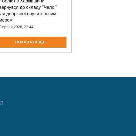
тболіст з Харківщини
вернувся до складу "Челсі"
сля дворічної паузи з новим
мером
Серпня 2026, 22:44
ПОКАЗАТИ ЩЕ
ії