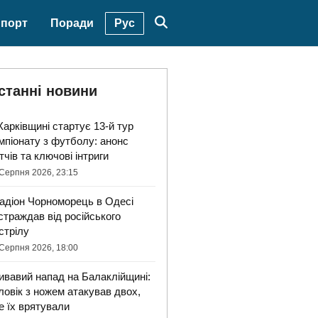
Рус
порт
Поради
станні новини
Харківщині стартує 13-й тур
мпіонату з футболу: анонс
тчів та ключові інтриги
Серпня 2026, 23:15
адіон Чорноморець в Одесі
страждав від російського
стрілу
Серпня 2026, 18:00
ивавий напад на Балаклійщині:
ловік з ножем атакував двох,
е їх врятували