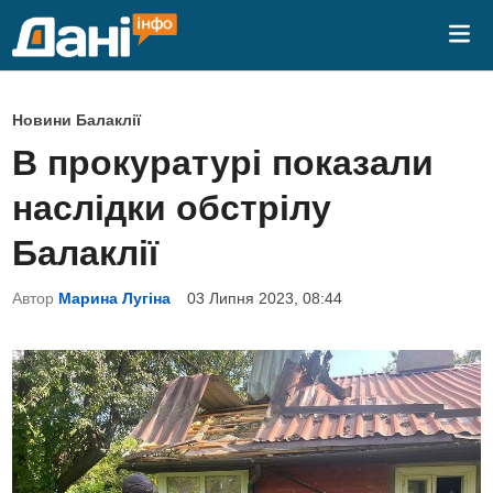
Skip
Mai
to
Me
content
P
Новини Балаклії
o
В прокуратурі показали
s
наслідки обстрілу
t
e
Балаклії
d
Автор
Марина Лугіна
03 Липня 2023, 08:44
i
n