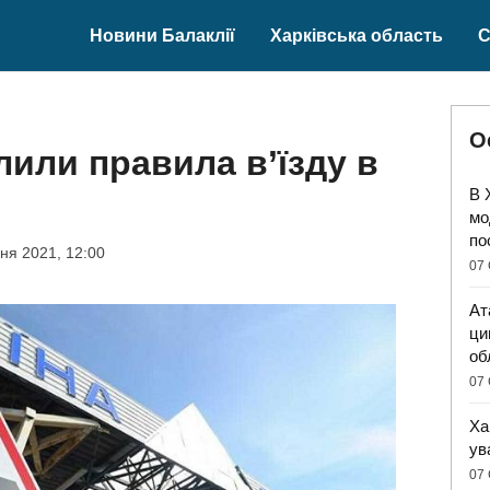
Новини Балаклії
Харківська область
С
О
лили правила в’їзду в
В 
мо
по
ня 2021, 12:00
07 
Ат
ци
об
07 
Ха
ув
07 