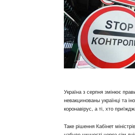
Україна з серпня змінює прав
невакцинованы українці та ін
коронавірус, а ті, хто приїждж
Таке рішення Кабінет міністрі
набуде чинності через сім дні