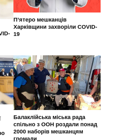
П’ятеро мешканців
Харківщини захворіли COVID-
VID-
19
Балаклійська міська рада
ї
спільно з ООН роздали понад
2000 наборів мешканцям
ро
громади