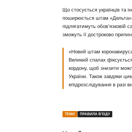
Що стосується українців та іно
поширюється штам «Дельта», 
підлягатимуть обов’язковій са
зможуть її достроково припин
«Новий штам коронавируса
Великий спалах фіксується
кордону, щоб знизити можл
України. Також завдяки ци
епідрозслідування в разі в
ТЕМИ
ПРАВИЛА В'ЇЗДУ