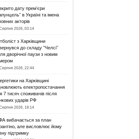
зкрито дату прем'єри
апунцель" в Україні та імена
ловних акторів
Серпня 2026, 03:14
тболіст з Харківщини
вернувся до складу "Челсі"
сля дворічної паузи з новим
мером
Серпня 2026, 22:44
ергетики на Харківщині
дновлюють електропостачання
я 7 тисяч споживачів після
нкових ударів РФ
Серпня 2026, 18:14
ФА вибачається за план
фантіно, але висловлює йому
вну підтримку