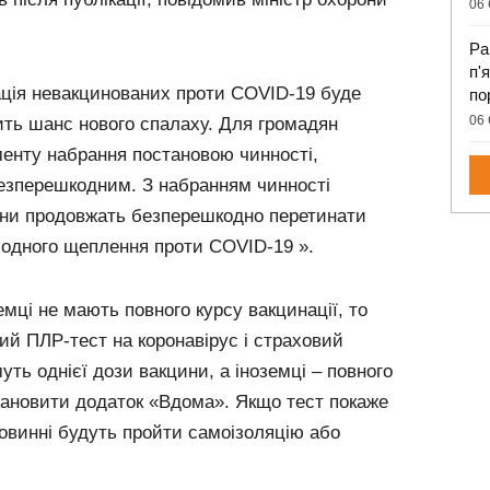
06 
Ра
п'
ація невакцинованих проти COVID-19 буде
по
06 
ть шанс нового спалаху. Для громадян
оменту набрання постановою чинності,
езперешкодним. З набранням чинності
їни продовжать безперешкодно перетинати
б одного щеплення проти COVID-19 ».
мці не мають повного курсу вакцинації, то
ий ПЛР-тест на коронавірус і страховий
уть однієї дози вакцини, а іноземці – повного
становити додаток «Вдома». Якщо тест покаже
овинні будуть пройти самоізоляцію або