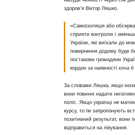
здоров’я Віктор Ляшко.
«Самоізоляція або обсерв
сприяти контролю і зменши
України, які виїхали до м
повернення додому буде б
постанови громадяни Укра
кордон за наявності хоча 
За словами Ляшка, якщо інозе
вони повинні надати негативн
поліс. Якщо українці не матим
курсу, то їм запропонують в
позитивний результат, вони п
відправиться на лікування.