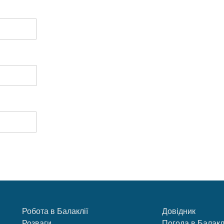
Робота в Балаклії
Довідник
Розваги
Погода в Балакл