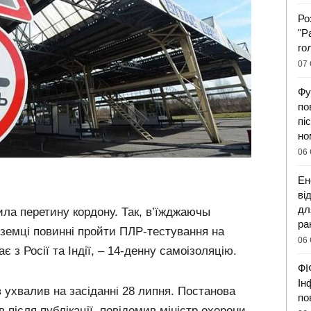
Ро
"Р
го
07 
Фу
по
пі
но
06 
Ен
ві
дл
ила перетину кордону. Так, в’їжджаючы
ра
оземці повинні пройти ПЛР-тестування на
06 
ає з Росії та Індії, – 14-денну самоізоляцію.
ФІ
Ін
в ухвалив на засіданні 28 липня. Постанова
по
в після публікації, повідомив міністр охорони