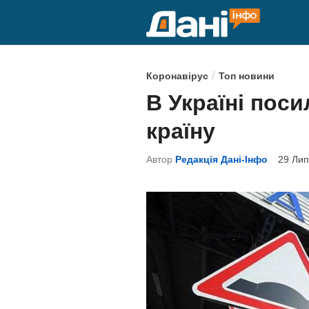
Skip
to
content
P
/
Коронавірус
Топ новини
o
В Україні поси
s
країну
t
e
Автор
Редакція Дані-Інфо
29 Лип
d
i
n