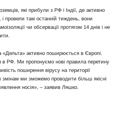
земців, які прибули з РФ і Індії, де активно
і провели там останній тиждень, вони
моізоляції чи обсервації протягом 14 днів і не
ити.
 «Дельта» активно поширюється в Європі.
 в РФ. Ми пропонуємо нові правила перетину
ивість поширення вірусу на території
м змінам ми зможемо проводити більш якісні
иявлення носія», – заявив Ляшко.