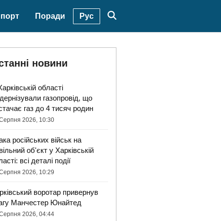
Рус
порт
Поради
станні новини
Харківській області
дернізували газопровід, що
стачає газ до 4 тисяч родин
Серпня 2026, 10:30
ака російських військ на
вільний об'єкт у Харківській
ласті: всі деталі події
Серпня 2026, 10:29
рківський воротар привернув
агу Манчестер Юнайтед
Серпня 2026, 04:44