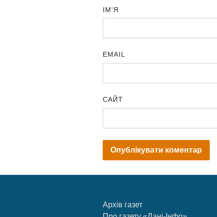
ІМ'Я
EMAIL
САЙТ
Архів газет
Про газету «Дані-Інфо»