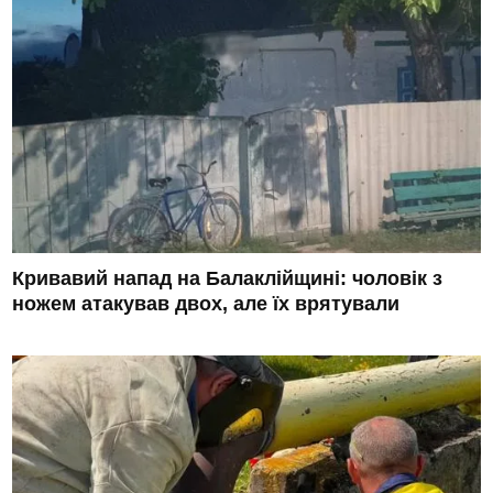
Кривавий напад на Балаклійщині: чоловік з
ножем атакував двох, але їх врятували