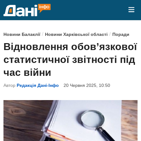
Skip
Mai
to
Me
content
P
/
/
Новини Балаклії
Новини Харківської області
Поради
o
Відновлення обов’язкової
s
статистичної звітності під
t
e
час війни
d
Автор
Редакція Дані-Інфо
20 Червня 2025, 10:50
i
n