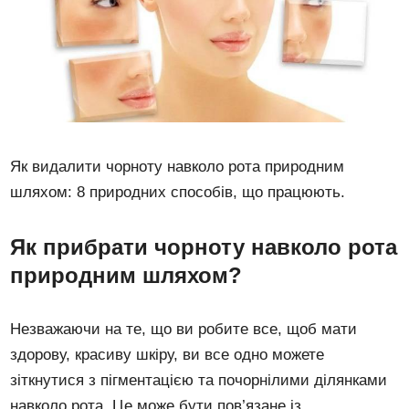
Як видалити чорноту навколо рота природним
шляхом: 8 природних способів, що працюють.
Як прибрати чорноту навколо рота
природним шляхом?
Незважаючи на те, що ви робите все, щоб мати
здорову, красиву шкіру, ви все одно можете
зіткнутися з пігментацією та почорнілими ділянками
навколо рота. Це може бути пов’язане із