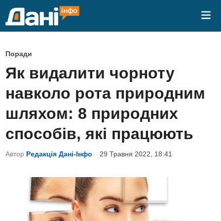
Skip
Mai
to
Me
content
P
Поради
o
Як видалити чорноту
s
навколо рота природним
t
e
шляхом: 8 природних
d
способів, які працюють
i
n
Автор
Редакція Дані-Інфо
29 Травня 2022, 18:41