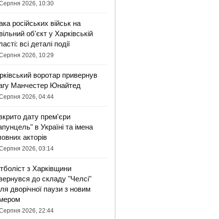
Серпня 2026, 10:30
ака російських військ на
вільний об'єкт у Харківській
ласті: всі деталі події
Серпня 2026, 10:29
рківський воротар привернув
агу Манчестер Юнайтед
Серпня 2026, 04:44
зкрито дату прем'єри
апунцель" в Україні та імена
ловних акторів
Серпня 2026, 03:14
тболіст з Харківщини
вернувся до складу "Челсі"
сля дворічної паузи з новим
мером
Серпня 2026, 22:44