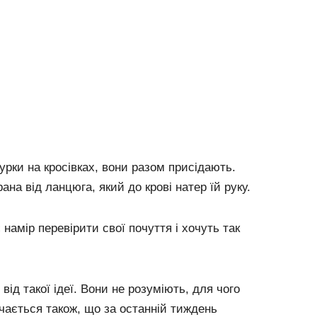
рки на кросівках, вони разом присідають.
рана від ланцюга, який до крові натер їй руку.
намір перевірити свої почуття і хочуть так
 від такої ідеї. Вони не розуміють, для чого
чається також, що за останній тиждень