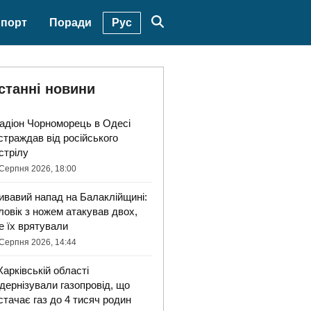
Рус
порт
Поради
станні новини
адіон Чорноморець в Одесі
страждав від російського
стрілу
Серпня 2026, 18:00
ивавий напад на Балаклійщині:
ловік з ножем атакував двох,
е їх врятували
Серпня 2026, 14:44
Харківській області
дернізували газопровід, що
стачає газ до 4 тисяч родин