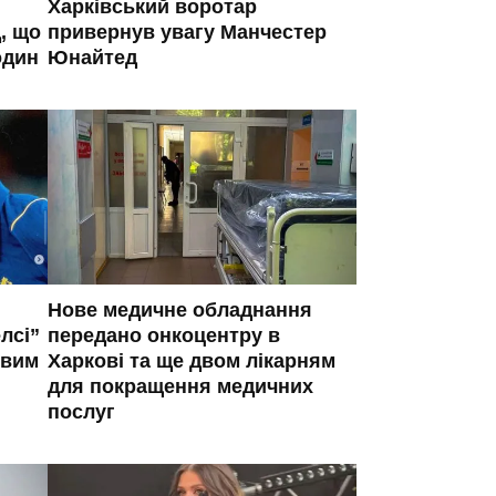
Харківський воротар
, що
привернув увагу Манчестер
один
Юнайтед
Нове медичне обладнання
лсі”
передано онкоцентру в
овим
Харкові та ще двом лікарням
для покращення медичних
послуг