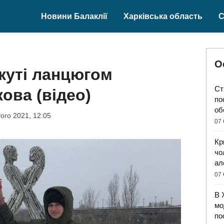
Новини Балаклії
Харківська область
С
О
куті ланцюгом
Ст
кова (відео)
по
об
ого 2021, 12:05
07 
Кр
чо
ал
07 
В 
мо
по