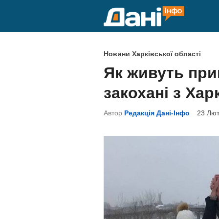
Skip
to
content
P
Новини Харківської області
o
Як живуть при
s
закохані з Хар
t
e
Автор
Редакція Дані-Інфо
23 Лют
d
i
n