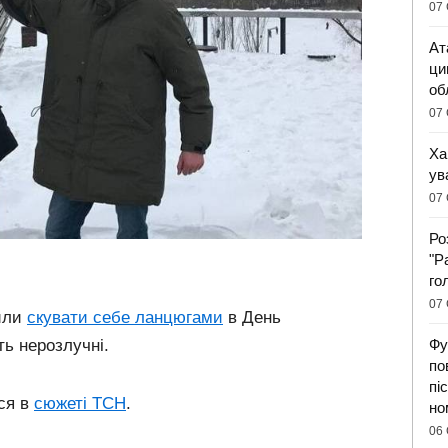
07 
Ат
ци
об
07 
Ха
ув
07 
Ро
"Р
го
07 
шили
скувати себе ланцюгами
в День
Фу
ь нерозлучні.
по
пі
ься в
сюжеті ТСН
.
но
06 