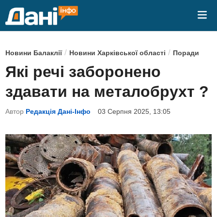
Skip
Mai
to
Me
content
P
/
/
Новини Балаклії
Новини Харківської області
Поради
o
Які речі заборонено
s
здавати на металобрухт ?
t
e
Автор
Редакція Дані-Інфо
03 Серпня 2025, 13:05
d
i
n