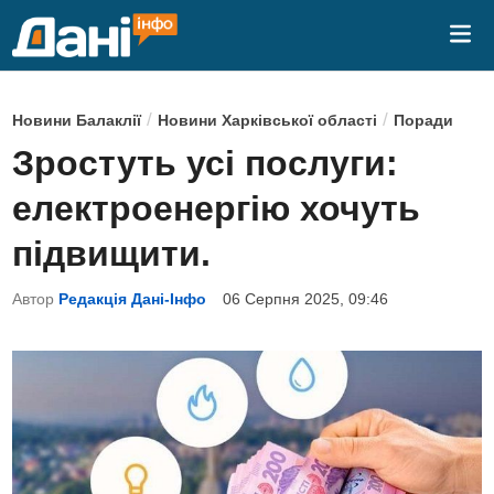
Skip
Mai
to
Me
content
P
/
/
Новини Балаклії
Новини Харківської області
Поради
o
Зростуть усі послуги:
s
електроенергію хочуть
t
e
підвищити.
d
Автор
Редакція Дані-Інфо
06 Серпня 2025, 09:46
i
n