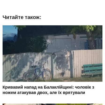
Читайте також:
Кривавий напад на Балаклійщині: чоловік з
ножем атакував двох, але їх врятували