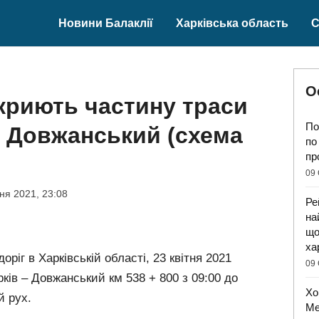
Новини Балаклії
Харківська область
С
О
екриють частину траси
По
 – Довжанський (схема
по
пр
09 
тня 2021, 23:08
Ре
на
що
ха
іг в Харківській області, 23 квітня 2021
09 
рків – Довжанський км 538 + 800 з 09:00 до
Хо
й рух.
Ме