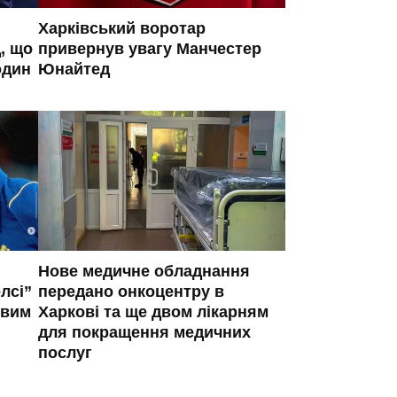
Харківський воротар
, що
привернув увагу Манчестер
один
Юнайтед
Нове медичне обладнання
лсі”
передано онкоцентру в
овим
Харкові та ще двом лікарням
для покращення медичних
послуг