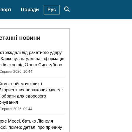
Рус
порт
Поради
станні новини
страждалі від ракетного удару
 Харкову: актуальна інформація
о їх стан від Олега Синєгубова
Серпня 2026, 10:44
йтинг найсмачніших і
йкорисніших вершкових масел:
 обрати для здорового
рчування
Серпня 2026, 09:44
рхе Мессі, батько Ліонеля
ссі, помер: деталі про причину