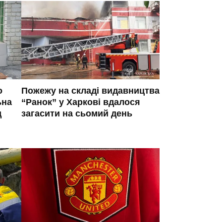
о
Пожежу на складі видавництва
ьна
“Ранок” у Харкові вдалося
д
загасити на сьомий день