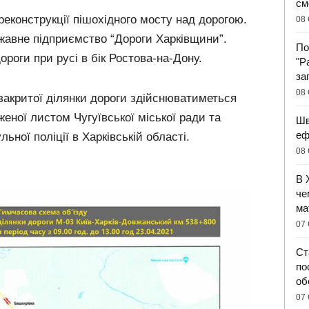
см
еконструкції пішохідного мосту над дорогою.
08 
жавне підприємство “Дороги Харківщини”.
По
ороги при русі в бік Ростова-на-Дону.
"Р
за
08 
 закритої ділянки дороги здійснюватиметься
женої листом Чугуївської міської ради та
Шв
еф
ьної поліції в Харківській області.
08 
В 
че
ма
07 
Ст
по
об
07 