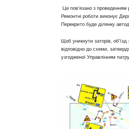
Це пов’язано з проведенням р
Ремонтні роботи виконує Дер
Перекрито буде ділянку автод
Щоб уникнути заторів, об’їзд
відповідно до схеми, затверд
узгодженої Управлінням патрул