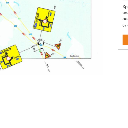
Кр
чо
ал
07 