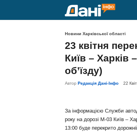
Skip
to
content
P
Новини Харківської області
o
23 квітня пер
s
Київ – Харків
t
e
об’їзду)
d
Автор
Редакція Дані-Інфо
22 Кві
i
n
За інформацією Служби автодор
року на дорозі М-03 Київ – Ха
13:00 буде перекрито дорожні