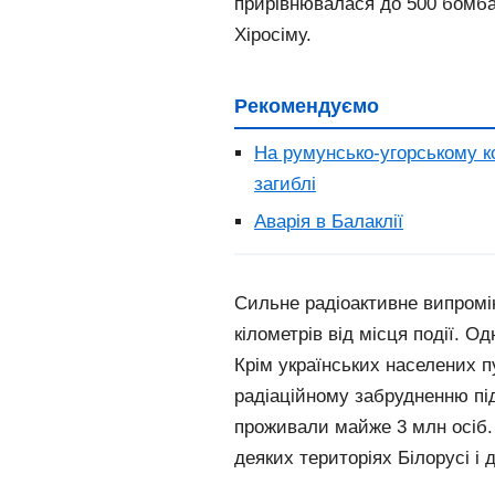
прирівнювалася до 500 бомбам
Хіросіму.
Рекомендуємо
На румунсько-угорському ко
загиблі
Аварія в Балаклії
Сильне радіоактивне випромі
кілометрів від місця події. О
Крім українських населених п
радіаційному забрудненню під
проживали майже 3 млн осіб.
деяких територіях Білорусі і 