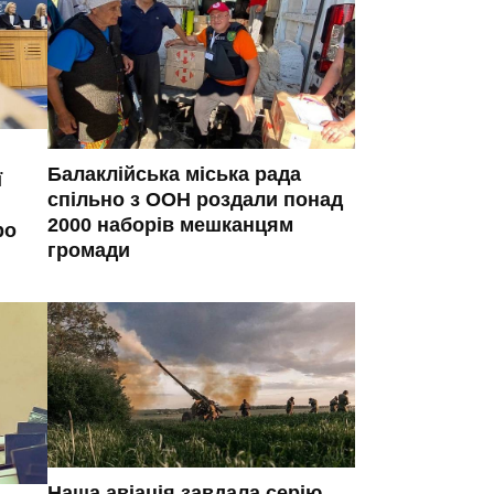
Балаклійська міська рада
ї
спільно з ООН роздали понад
2000 наборів мешканцям
ро
громади
Наша авіація завдала серію