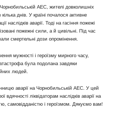
а Чорнобильській АЕС, жителі довколишніх
 кілька днів. У країні почалося активне
ії наслідків аварії. Тоді на гасіння пожежі
ізовані пожежні сили, а й цивільні. Під час
мали смертельні дози опромінення.
чення мужності і героїзму мирного часу,
атастрофа була подолана завдяки
йних людей.
ічницю аварії на Чорнобильській АЕС. У цей
 вдячності ліквідаторам наслідків аварії на
, самовідданістю і героїзмом. Дякуємо вам!