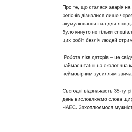
Про те, що сталася аварія н
регіонів дізналися лише через
акумулювання сил для ліквідац
було кинуто не тільки спеціал
цих робіт безліч людей отри
Робота ліквідаторів – це свід
наймасштабніша екологічна к
неймовірним зусиллям звича
Сьогодні відзначають 35-ту р
день висловлюємо слова щирої
ЧАЕС. Захоплюємося мужністю