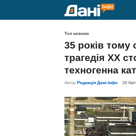
Skip
to
content
P
Топ новини
o
35 років тому
s
трагедія ХХ ст
t
e
техногенна ка
d
Автор
Редакція Дані-Інфо
26 Кві
i
n