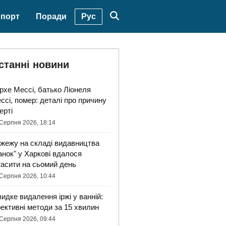
Рус
порт
Поради
станні новини
рхе Мессі, батько Ліонеля
ссі, помер: деталі про причину
ерті
Серпня 2026, 18:14
жежу на складі видавництва
анок" у Харкові вдалося
гасити на сьомий день
Серпня 2026, 10:44
идке видалення іржі у ванній:
ективні методи за 15 хвилин
Серпня 2026, 09:44