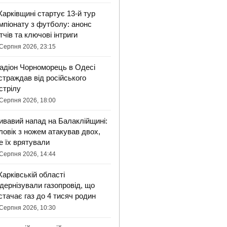
Харківщині стартує 13-й тур
мпіонату з футболу: анонс
тчів та ключові інтриги
Серпня 2026, 23:15
адіон Чорноморець в Одесі
страждав від російського
стрілу
Серпня 2026, 18:00
ивавий напад на Балаклійщині:
ловік з ножем атакував двох,
е їх врятували
Серпня 2026, 14:44
Харківській області
дернізували газопровід, що
стачає газ до 4 тисяч родин
Серпня 2026, 10:30