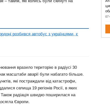
Ат
 – таким, які колись були скинуті на
ци
об
07 
рдоні розбився автобус з українцями, є
нювання вразило територію в радіусі 30
днак масштаби аварії були набагато більше.
унктів, які постраждали від катастрофи,
далися селища 19 регіонів Росії, в яких
 Також радіація швидко поширилася на
досягла Європи.