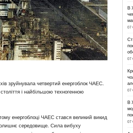
В 
че
ма
07 
Ст
по
об
07 
Кр
чо
ал
бухів зруйнувала четвертий енергоблок ЧАЕС.
07 
 століття і найбільшою техногенною
В 
мо
по
ртому енергоблоці ЧАЕС стався великий викид
07 
вколишнє середовище. Сила вибуху