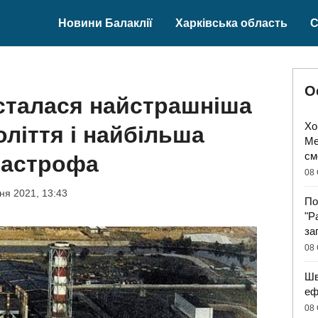
Новини Балаклії
Харківська область
С
О
 сталася найстрашніша
Хо
оліття і найбільша
Ме
см
тастрофа
08 
тня 2021, 13:43
По
"Р
за
08 
Шв
еф
08 