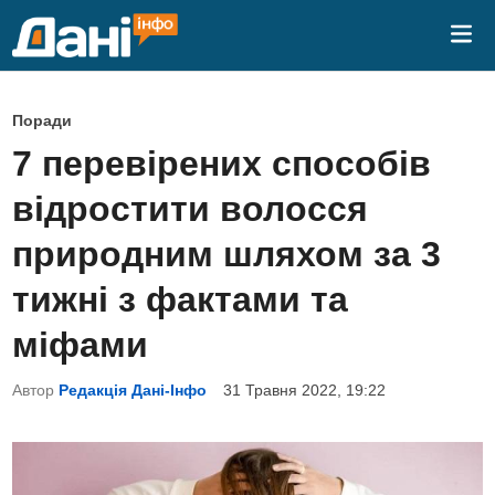
Skip
Mai
to
Me
content
P
Поради
o
7 перевірених способів
s
відростити волосся
t
e
природним шляхом за 3
d
тижні з фактами та
i
n
міфами
Автор
Редакція Дані-Інфо
31 Травня 2022, 19:22