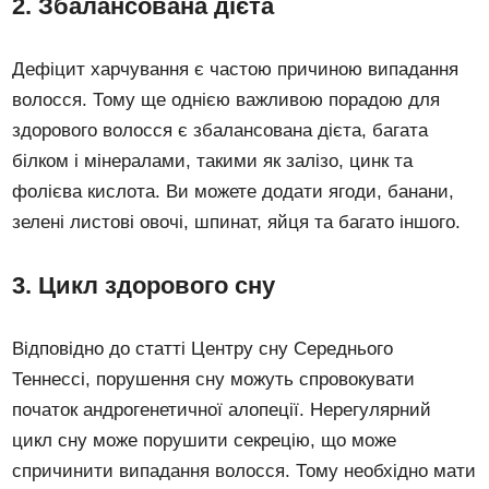
2. Збалансована дієта
Дефіцит харчування є частою причиною випадання
волосся. Тому ще однією важливою порадою для
здорового волосся є збалансована дієта, багата
білком і мінералами, такими як залізо, цинк та
фолієва кислота. Ви можете додати ягоди, банани,
зелені листові овочі, шпинат, яйця та багато іншого.
3. Цикл здорового сну
Відповідно до статті Центру сну Середнього
Теннессі, порушення сну можуть спровокувати
початок андрогенетичної алопеції. Нерегулярний
цикл сну може порушити секрецію, що може
спричинити випадання волосся. Тому необхідно мати