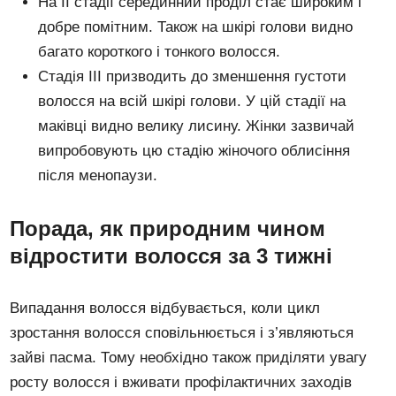
На ІІ стадії серединний проділ стає широким і
добре помітним. Також на шкірі голови видно
багато короткого і тонкого волосся.
Стадія III призводить до зменшення густоти
волосся на всій шкірі голови. У цій стадії на
маківці видно велику лисину. Жінки зазвичай
випробовують цю стадію жіночого облисіння
після менопаузи.
Порада, як природним чином
відростити волосся за 3 тижні
Випадання волосся відбувається, коли цикл
зростання волосся сповільнюється і з’являються
зайві пасма. Тому необхідно також приділяти увагу
росту волосся і вживати профілактичних заходів