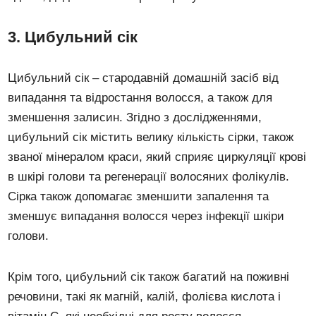
3. Цибульний сік
Цибульний сік – стародавній домашній засіб від
випадання та відростання волосся, а також для
зменшення залисин. Згідно з дослідженнями,
цибульний сік містить велику кількість сірки, також
званої мінералом краси, який сприяє циркуляції крові
в шкірі голови та регенерації волосяних фолікулів.
Сірка також допомагає зменшити запалення та
зменшує випадання волосся через інфекції шкіри
голови.
Крім того, цибульний сік також багатий на поживні
речовини, такі як магній, калій, фолієва кислота і