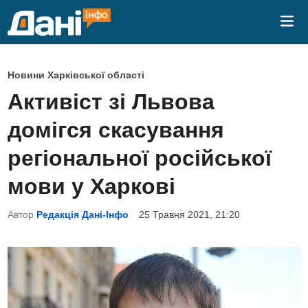
Skip
Mai
to
Me
content
P
Новини Харківської області
o
Активіст зі Львова
s
домігся скасування
t
e
регіональної російської
d
мови у Харкові
i
n
Автор
Редакція Дані-Інфо
25 Травня 2021, 21:20