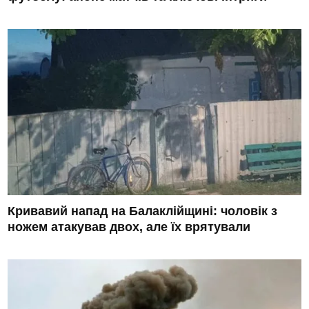
Кривавий напад на Балаклійщині: чоловік з
ножем атакував двох, але їх врятували