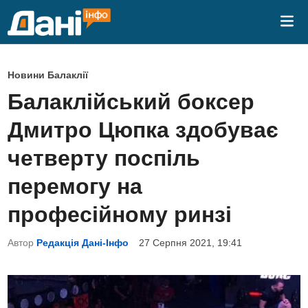
Skip
Mai
to
Me
content
P
Новини Балаклії
o
Балаклійський боксер
s
Дмитро Цюпка здобуває
t
e
четверту поспіль
d
перемогу на
i
n
професійному ринзі
Автор
Редакція Дані-Інфо
27 Серпня 2021, 19:41