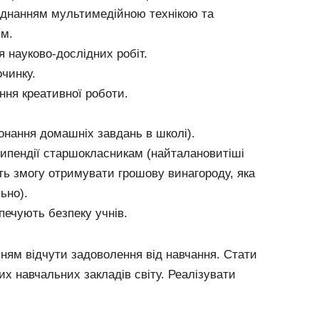
аднанням мультимедійною технікою та
ям.
я науково-дослідних робіт.
чинку.
ння креативної роботи.
онання домашніх завдань в школі).
ипендії старшокласникам (найталановитіші
ть змогу отримувати грошову винагороду, яка
ьно).
печують безпеку учнів.
ням відчути задоволення від навчання. Стати
 навчальних закладів світу. Реалізувати