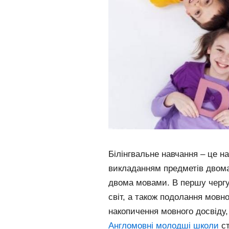
Білінгвальне навчання – це н
викладанням предметів двома
двома мовами. В першу чергу
світ, а також подолання мовно
накопичення мовного досвіду,
Англомовні молодші школи
ст