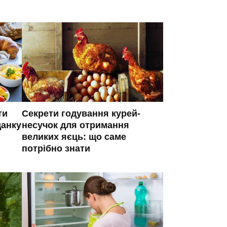
ти
Секрети годування курей-
данку
несучок для отримання
великих яєць: що саме
потрібно знати