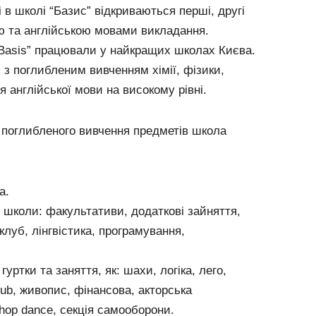
 в школі “Базис” відкриваються перші, другі
ою та англійською мовами викладання.
“Basis” працювали у найкращих школах Києва.
 з поглибленим вивченням хімії, фізики,
я англійської мови на високому рівні.
а поглибленого вивчення предметів школа
а.
 школи: факультативи, додаткові зайняття,
клуб, лінгвістика, програмування,
уртки та заняття, як: шахи, логіка, лего,
lub, живопис, фінансова, акторська
-hop dance, секція самооборони.