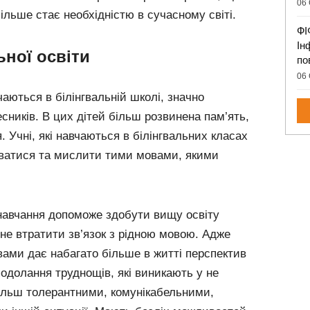
06 
ільше стає необхідністю в сучасному світі.
ФІ
Ін
ьної освіти
по
06 
вчаються в білінгвальній школі, значно
есників. В цих дітей більш розвинена пам’ять,
. Учні, які навчаються в білінгвальних класах
уватися та мислити тими мовами, якими
навчання допоможе здобути вищу освіту
не втратити зв’язок з рідною мовою. Адже
вами дає набагато більше в житті перспектив
подолання труднощів, які виникають у не
більш толерантними, комунікабельними,