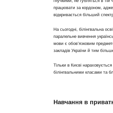
гнучкими, не губляться в тій
працювати за кордоном, адже
відкривається більший спект
На сьогодні, білінгвальна осв
паралельне вивчення українськ
мови є обов’язковим предмет
закладів України й тим більш
Тільки в Києві нараховується
білінгвальними класами та бл
Навчання в приватн