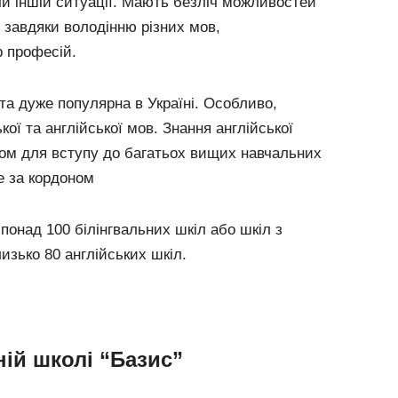
 чи іншій ситуації. Мають безліч можливостей
 завдяки володінню різних мов,
р професій.
іта дуже популярна в Україні. Особливо,
ої та англійської мов. Знання англійської
ом для вступу до багатьох вищих навчальних
е за кордоном
 понад 100 білінгвальних шкіл або шкіл з
изько 80 англійських шкіл.
ій школі “Базис”