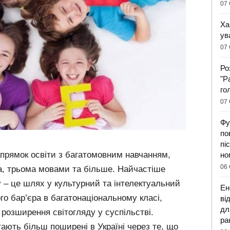
07 
Ха
ув
07 
Ро
"Р
го
07 
Фу
по
пі
апрямок освіти з багатомовним навчанням,
но
06 
, трьома мовами та більше. Найчастіше
 – це шлях у культурний та інтелектуальний
Ен
го бар’єра в багатонаціональному класі,
ві
дл
 розширення світогляду у суспільстві.
ра
ають більш поширені в Україні через те, що