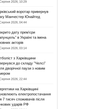
Серпня 2026, 10:29
рківський воротар привернув
агу Манчестер Юнайтед
Серпня 2026, 04:44
зкрито дату прем'єри
апунцель" в Україні та імена
ловних акторів
Серпня 2026, 03:14
тболіст з Харківщини
вернувся до складу "Челсі"
сля дворічної паузи з новим
мером
Серпня 2026, 22:44
ергетики на Харківщині
дновлюють електропостачання
я 7 тисяч споживачів після
нкових ударів РФ