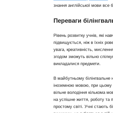
знання англійської мови все б
Переваги білінгвал
Рівень розвитку учнів, які на
підвищується, ніж в їхніх ров
увага, креативність, мислення
згодом зможуть вільно спілк
викладалися предмети.
В майбутньому білінгвальне 
іноземною мовою, при цьому 
вільне володіння кількома мо
на успішне життя, роботу та 
простому світі. Учні стають 