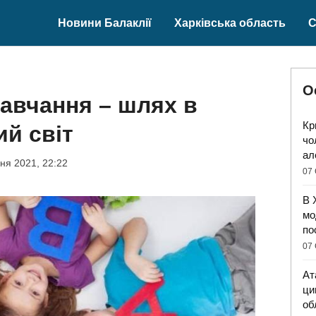
Новини Балаклії
Харківська область
С
О
навчання – шлях в
Кр
ий світ
чо
ал
ня 2021, 22:22
07 
В 
мо
по
07 
Ат
ци
об