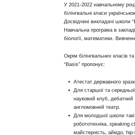
У 2021-2022 навчальному році
білінгвальні класи українськ
Досвідчені викладачі школи 
Навчальна програма в закладі
біології, математики. Вивченн
Окрім білінгвальних класів т
“Basis” пропонує:
Атестат державного зразк
Для старшої та середньої
науковий клуб, дебатний 
англомовний театр.
Для молодшої школи такі г
робототехніка, speaking c
майстерність, айкідо, hip