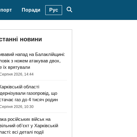
Рус
порт
Поради
станні новини
ивавий напад на Балаклійщині:
ловік з ножем атакував двох,
е їх врятували
Серпня 2026, 14:44
Харківській області
дернізували газопровід, що
стачає газ до 4 тисяч родин
Серпня 2026, 10:30
ака російських військ на
вільний об'єкт у Харківській
ласті: всі деталі події