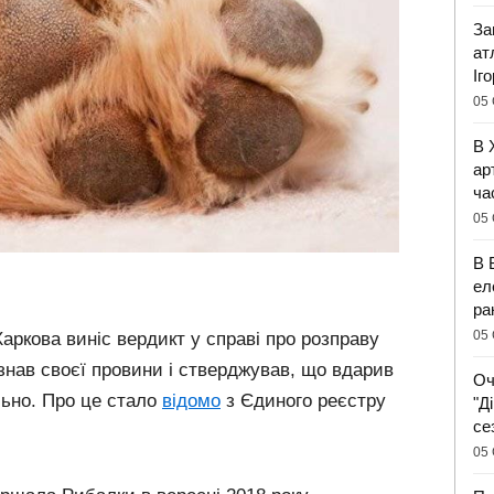
За
ат
Іг
05 
В 
ар
ча
05 
В 
ел
ра
05 
ркова виніс вердикт у справі про розправу
знав своєї провини і стверджував, що вдарив
Оч
льно. Про це стало
відомо
з Єдиного реєстру
"Д
се
05 