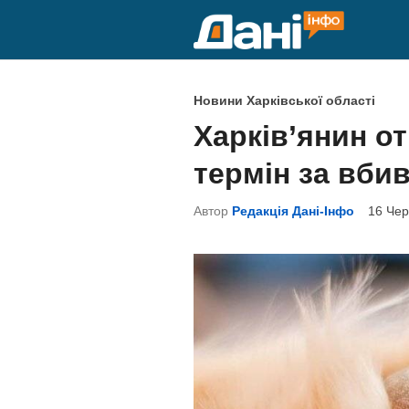
Skip
to
content
P
Новини Харківської області
o
Харків’янин о
s
термін за вби
t
e
Автор
Редакція Дані-Інфо
16 Чер
d
i
n