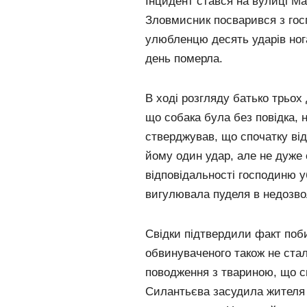
Інцидент стався на вулиці Ма
Зловмисник посварився з госп
улюбленцю десять ударів ног
день померла.
В ході розгляду батько трьох 
що собака була без повідка, н
стверджував, що спочатку від
йому один удар, але не дуже 
відповідальності господиню у
вигулювала пуделя в недозво
Свідки підтвердили факт поби
обвинуваченого також не стал
поводження з твариною, що с
Силантьєва засудила жителя 