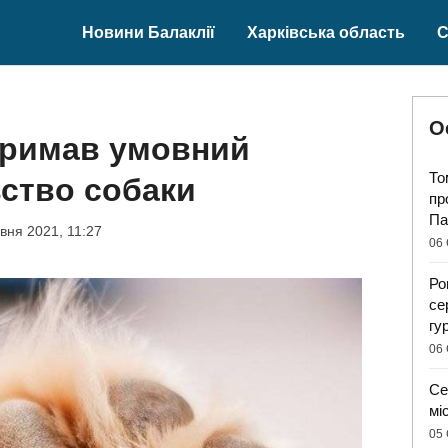
Новини Балаклії
Харківська область
С
О
тримав умовний
То
вство собаки
пр
Па
вня 2021, 11:27
06 
Ро
се
гу
06 
Се
мі
05 