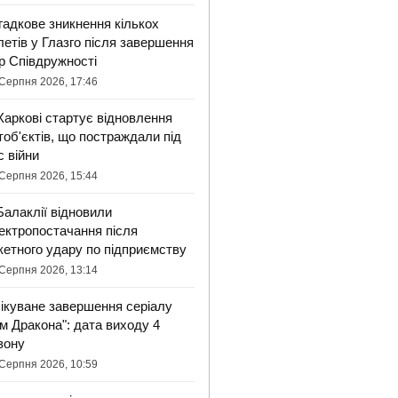
гадкове зникнення кількох
летів у Глазго після завершення
ор Співдружності
Серпня 2026, 17:46
Харкові стартує відновлення
тоб'єктів, що постраждали під
с війни
Серпня 2026, 15:44
Балаклії відновили
ектропостачання після
кетного удару по підприємству
Серпня 2026, 13:14
ікуване завершення серіалу
ім Дракона": дата виходу 4
зону
Серпня 2026, 10:59