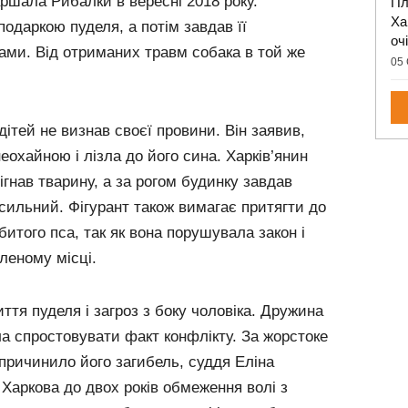
ршала Рибалки в вересні 2018 року.
Пл
Ха
одаркою пуделя, а потім завдав її
оч
ами. Від отриманих травм собака в той же
05 
дітей не визнав своєї провини. Він заявив,
еохайною і лізла до його сина. Харків’янин
ігнав тварину, а за рогом будинку завдав
сильний. Фігурант також вимагає притягти до
битого пса, так як вона порушувала закон і
леному місці.
ття пуделя і загроз з боку чоловіка. Дружина
а спростовувати факт конфлікту. За жорстоке
причинило його загибель, суддя Еліна
Харкова до двох років обмеження волі з