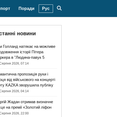
Рус
порт
Поради
станні новини
м Голланд натякає на можливе
одовження історії Пітера
ркера в "Людина-павук 5
Серпня 2026, 07:14
мантична пропозиція руки і
рця від військового на концерті
рту KAZKA зворушила публіку
Серпня 2026, 04:14
ргій Жадан отримав визначне
сце на премії «Золотий ліфон
Серпня 2026, 22:00