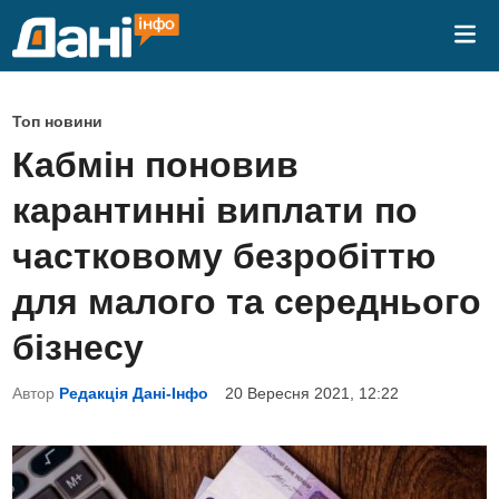
Skip
Mai
to
Me
content
P
Топ новини
o
Кабмін поновив
s
карантинні виплати по
t
e
частковому безробіттю
d
для малого та середнього
i
n
бізнесу
Автор
Редакція Дані-Інфо
20 Вересня 2021, 12:22