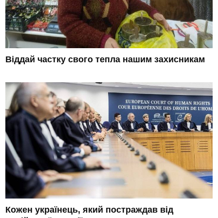
Віддай частку свого тепла нашим захисникам
Кожен українець, який постраждав від