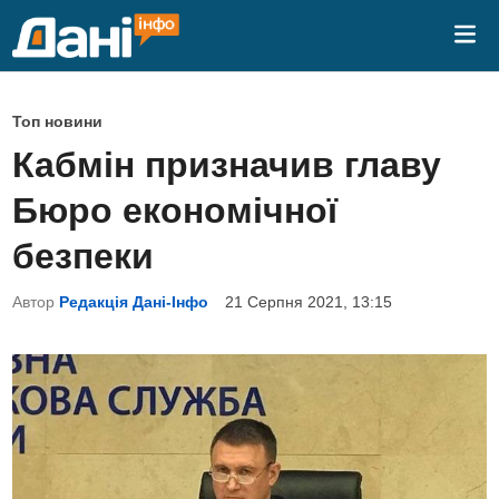
Skip
Mai
to
Me
content
P
Топ новини
o
Кабмін призначив главу
s
Бюро економічної
t
e
безпеки
d
Автор
Редакція Дані-Інфо
21 Серпня 2021, 13:15
i
n