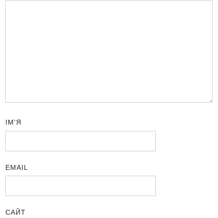
ІМ'Я
EMAIL
САЙТ