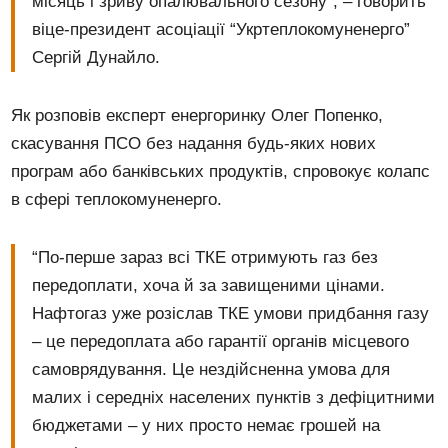
місяць і зриву опалювального сезону”, – говорить
віце-президент асоціації “Укртеплокомуненерго”
Сергій Дунайло.
Як розповів експерт енергоринку Олег Попенко,
скасування ПСО без надання будь-яких нових
програм або банківських продуктів, спровокує колапс
в сфері теплокомуненерго.
“По-перше зараз всі ТКЕ отримують газ без
передоплати, хоча й за завищеними цінами.
Нафтогаз уже розіслав ТКЕ умови придбання газу
– це передоплата або гарантії органів місцевого
самоврядування. Це нездійсненна умова для
малих і середніх населених пунктів з дефіцитними
бюджетами – у них просто немає грошей на