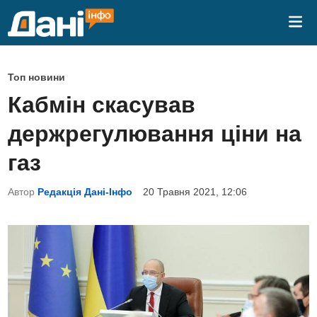
Skip
Mai
to
Me
content
P
Топ новини
o
Кабмін скасував
s
держрегулювання ціни на
t
e
газ
d
Автор
Редакція Дані-Інфо
20 Травня 2021, 12:06
i
n