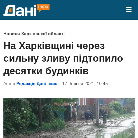
Skip
Mai
to
Me
content
P
Новини Харківської області
o
На Харківщині через
s
сильну зливу підтопило
t
e
десятки будинків
d
Автор
Редакція Дані-Інфо
17 Червня 2021, 10:45
i
n