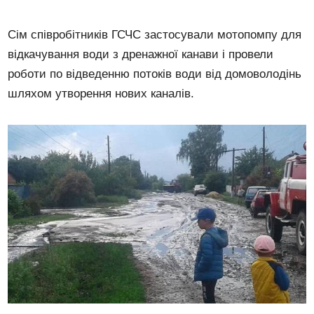
Сім співробітників ГСЧС застосували мотопомпу для
відкачування води з дренажної канави і провели
роботи по відведенню потоків води від домоволодінь
шляхом утворення нових каналів.