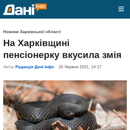
Skip
Mai
to
Me
content
P
Новини Харківської області
o
На Харківщині
s
пенсіонерку вкусила змія
t
e
Автор
Редакція Дані-Інфо
26 Червня 2021, 14:17
d
i
n